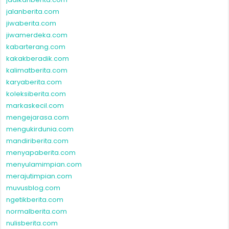
jalanberita.com
jiwaberita.com
jiwamerdeka.com
kabarterang.com
kakakberadik.com
kalimatberita.com
karyaberita.com
koleksiberita.com
markaskecil.com
mengejarasa.com
mengukirdunia.com
mandiriberita.com
menyapaberita.com
menyulamimpian.com
merajutimpian.com
muvusblog.com
ngetikberita.com
normalberita.com
nulisberita.com