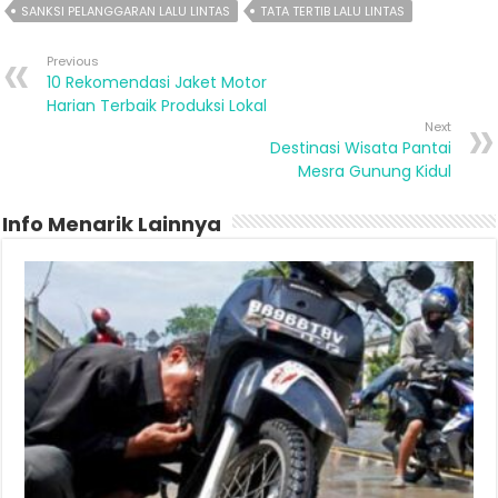
SANKSI PELANGGARAN LALU LINTAS
TATA TERTIB LALU LINTAS
Previous
10 Rekomendasi Jaket Motor
Harian Terbaik Produksi Lokal
Next
Destinasi Wisata Pantai
Mesra Gunung Kidul
Info Menarik Lainnya