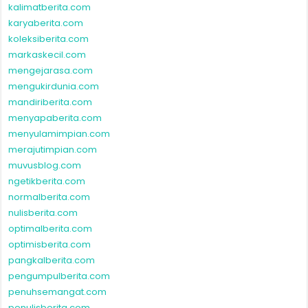
kalimatberita.com
karyaberita.com
koleksiberita.com
markaskecil.com
mengejarasa.com
mengukirdunia.com
mandiriberita.com
menyapaberita.com
menyulamimpian.com
merajutimpian.com
muvusblog.com
ngetikberita.com
normalberita.com
nulisberita.com
optimalberita.com
optimisberita.com
pangkalberita.com
pengumpulberita.com
penuhsemangat.com
penulisberita.com