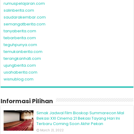
rumuspelajaran.com
salinberita.com
saudarakembar.com
semangatberita.com
tanyaberita.com
tebarberita.com
teguhpunya.com
temukanberita.com
terangkanhati.com
ujungberita.com
usahaberita.com
wisnublog.com
Informasi Pilihan
Simak Jadwal Film Bioskop Summarecon Mal
Bekasi XXI Cinema 21 Bekasi Tayang Hari Ini
Terbaru Coming Soon Akhir Pekan
March 21, 2022