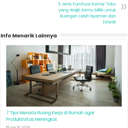
5 Jenis Furniture Kamar Tidur
yang Wajib Kamu Miliki untuk
Ruangan Lebih Nyaman dan
Estetik
Info Menarik Lainnya
7 Tips Menata Ruang Kerja di Rumah agar
Produktivitas Meningkat
July 18, 2026