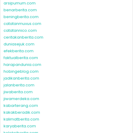
arsipumum.com
benarberita.com
beningberita.com
catatanmuvus.com
catatannico.com
ceritakanberita.com
duniasejuk.com
efekberita.com
faktualberita.com
harapandunia.com
hobingeblog.com
jadikanberita.com
jalanberita.com
jiwaberita.com
jiwamerdeka.com
kabarterang.com
kakakberadik.com
kalimatberita.com
karyaberita.com
koleksiberita.com