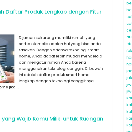
be
be
ah Daftar Produk Lengkap dengan Fitur
ca
ca
ce
du
Dijaman sekarang memiliki rumah yang
serba otomatis adalah hal yang bisa anda
ef
rasakan. Dengan adanya teknologi smart
fa
home, Anda dapat lebih mudah mengelola
ha
dan mengatur rumah Anda karena
ho
menggunakan teknologi canggih. Di bawah
ja
ini adalah daftar produk smart home
ja
lengkap dengan teknologi canggihnya.
ji
ome jika …
ji
ka
ka
ka
r yang Wajib Kamu Miliki untuk Ruangan
ka
ko
ma