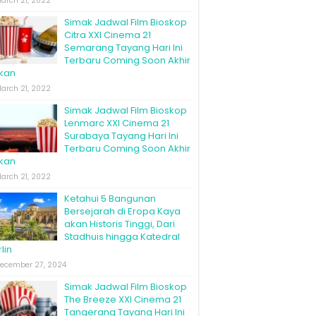
arch 21, 2022
Simak Jadwal Film Bioskop
Citra XXI Cinema 21
Semarang Tayang Hari Ini
Terbaru Coming Soon Akhir
kan
arch 21, 2022
Simak Jadwal Film Bioskop
Lenmarc XXI Cinema 21
Surabaya Tayang Hari Ini
Terbaru Coming Soon Akhir
kan
arch 21, 2022
Ketahui 5 Bangunan
Bersejarah di Eropa Kaya
akan Historis Tinggi, Dari
Stadhuis hingga Katedral
lin
ecember 27, 2024
Simak Jadwal Film Bioskop
The Breeze XXI Cinema 21
Tangerang Tayang Hari Ini