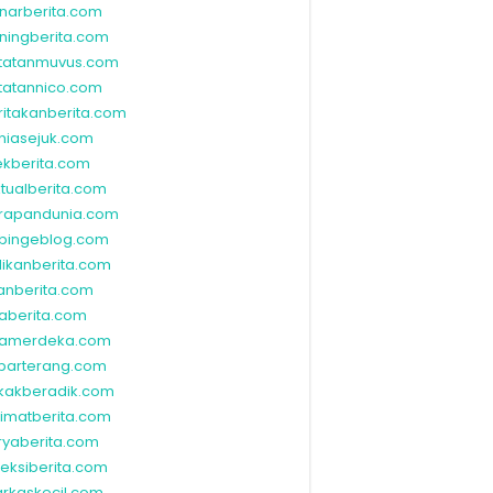
narberita.com
ningberita.com
tatanmuvus.com
tatannico.com
ritakanberita.com
niasejuk.com
ekberita.com
ktualberita.com
rapandunia.com
bingeblog.com
dikanberita.com
lanberita.com
waberita.com
wamerdeka.com
barterang.com
kakberadik.com
limatberita.com
ryaberita.com
leksiberita.com
rkaskecil.com