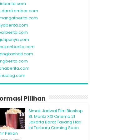
linberita.com
udarakembar.com
mangatberita.com
nyaberita.com
barberita.com
guhpunya.com
mukanberita.com
rangkanhati.com
ungberita.com
ahaberita.com
snublog.com
formasi Pilihan
Simak Jadwal Film Bioskop
St. Moritz XXI Cinema 21
Jakarta Barat Tayang Hari
Ini Terbaru Coming Soon
hir Pekan