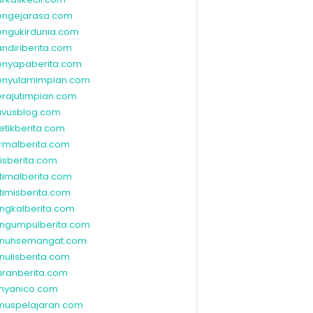
ngejarasa.com
ngukirdunia.com
ndiriberita.com
nyapaberita.com
nyulamimpian.com
rajutimpian.com
vusblog.com
etikberita.com
rmalberita.com
lisberita.com
timalberita.com
timisberita.com
ngkalberita.com
ngumpulberita.com
nuhsemangat.com
nulisberita.com
kiranberita.com
nyanico.com
muspelajaran.com