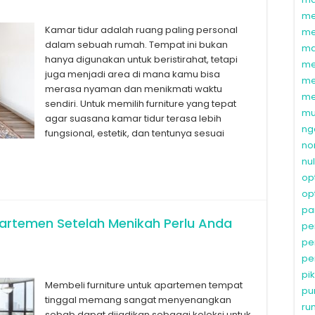
me
Kamar tidur adalah ruang paling personal
me
dalam sebuah rumah. Tempat ini bukan
ma
hanya digunakan untuk beristirahat, tetapi
me
juga menjadi area di mana kamu bisa
me
merasa nyaman dan menikmati waktu
me
sendiri. Untuk memilih furniture yang tepat
mu
agar suasana kamar tidur terasa lebih
ng
fungsional, estetik, dan tentunya sesuai
no
nu
op
op
pa
partemen Setelah Menikah Perlu Anda
pe
pe
pe
pi
Membeli furniture untuk apartemen tempat
pu
tinggal memang sangat menyenangkan
ru
sebab dapat dijadikan sebagai koleksi untuk