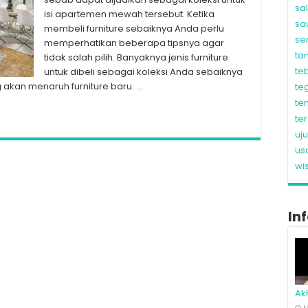
sa
isi apartemen mewah tersebut. Ketika
sa
membeli furniture sebaiknya Anda perlu
se
memperhatikan beberapa tipsnya agar
ta
tidak salah pilih. Banyaknya jenis furniture
te
untuk dibeli sebagai koleksi Anda sebaiknya
akan menaruh furniture baru. …
te
te
te
uj
us
wi
In
Ak