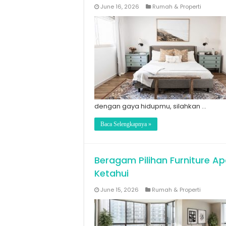
June 16, 2026
Rumah & Properti
dengan gaya hidupmu, silahkan …
Baca Selengkapnya »
Beragam Pilihan Furniture A
Ketahui
June 15, 2026
Rumah & Properti