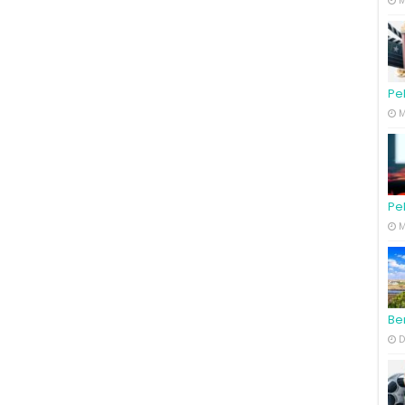
M
Pe
M
Pe
M
Ber
D