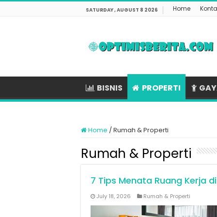
Home
Konta
SATURDAY , AUGUST 8 2026
BISNIS
PROPERTI
GAY
Home
/
Rumah & Properti
Rumah & Properti
7 Tips Menata Ruang Kerja d
July 18, 2026
Rumah & Properti