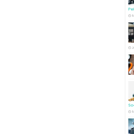
Pe
M
J
So
M