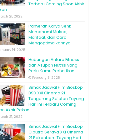
Terbaru Coming Soon Akhir
kan
arch 21, 2022
Pameran Karya Seni:
Memahami Makna,
Manfaat, dan Cara
Mengoptimalkannya
anuary 14, 2025
Hubungan Antara Fitness
dan Asupan Nutrisi yang
Perlu Kamu Perhatikan
February 8, 2025
Simak Jadwal Film Bioskop
BSD XXI Cinema 21
Tangerang Selatan Tayang
Hari Ini Terbaru Coming
on Akhir Pekan
arch 21, 2022
Simak Jadwal Film Bioskop
Ciputra Seraya XXI Cinema
21 Pekanbaru Tayang Hari