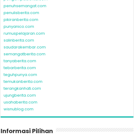
penuhsemangat.com
penulisberita.com
pikiranberita.com
punyanico.com
rumuspelajaran.com
salinberita.com
saudarakembar.com
semangatberita.com
tanyaberita.com
tebarberita.com
teguhpunya.com
temukanberita.com
terangkanhati.com
ujungberita.com
usahaberita.com
wisnublog.com
Informasi Pilihan