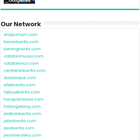
Our Network
arsipumum.com
benarberita.com
beningberita.com
catatanmuvus.com
catatannico.com
ceritakanberita.com
duniasejuk.com
efekberita.com
faktualberita.com
harapandunia.com
hobingeblog.com
jadikanberita.com
jalanberita.com
jiwaberita.com
jiwamerdeka.com