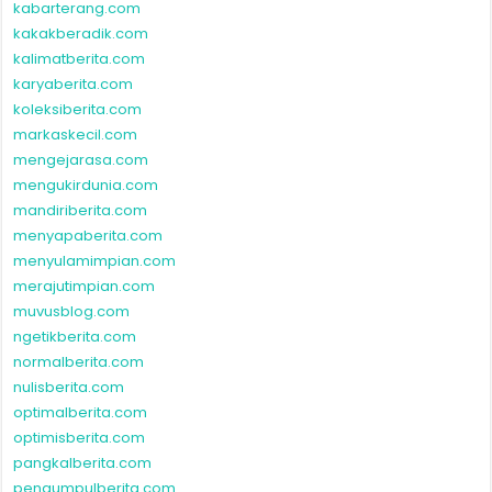
kabarterang.com
kakakberadik.com
kalimatberita.com
karyaberita.com
koleksiberita.com
markaskecil.com
mengejarasa.com
mengukirdunia.com
mandiriberita.com
menyapaberita.com
menyulamimpian.com
merajutimpian.com
muvusblog.com
ngetikberita.com
normalberita.com
nulisberita.com
optimalberita.com
optimisberita.com
pangkalberita.com
pengumpulberita.com