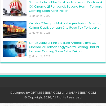
Simak Jadwal Film Bioskop Transmart Pontianak
XXI Cinema 21 Pontianak Tayang Hari Ini Terbaru
Coming Soon Akhir Pekan
March 21, 2022
Ketahui 7 Tempat Makan Legendaris di Malang,
Kuliner Klasik dengan Cita Rasa Tak Terlupakan
March 19, 2025
Simak Jadwal Film Bioskop Ambarrukmo XXI
Cinema 21 Sleman Yogyakarta Tayang Hari Ini
Terbaru Coming Soon Akhir Pekan
March 21, 2022
Designed by
OPTIMISBERITA.COM
and
JALANBERITA.COM
© Copyright 2026, All Rights Reserved