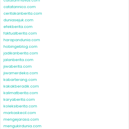
catatanmuvus.com
catatannico.com
ceritakanberita.com
duniasejuk.com
efekberita.com
faktualberita.com
harapandunia.com
hobingeblog.com
jadikanberita.com
jalanberita.com
jiwaberita.com
jiwamerdeka.com
kabarterang.com
kakakberadik.com
kalimatberita.com
karyaberita.com
koleksiberita.com
markaskecil.com
mengejarasa.com
mengukirdunia.com