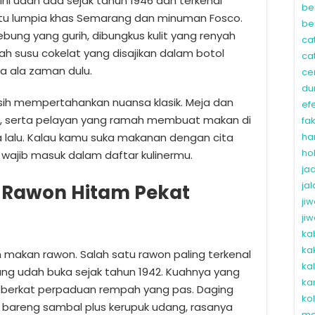
ni udah ada sejak tahun 1946 dan terkenal
be
tu lumpia khas Semarang dan minuman Fosco.
be
bung yang gurih, dibungkus kulit yang renyah
ca
ah susu cokelat yang disajikan dalam botol
ca
a ala zaman dulu.
ce
du
sih mempertahankan nuansa klasik. Meja dan
ef
ulu, serta pelayan yang ramah membuat makan di
fa
sa lalu. Kalau kamu suka makanan dengan cita
ha
ho
i wajib masuk dalam daftar kulinermu.
ja
ja
– Rawon Hitam Pekat
ji
ji
ka
ka
 makan rawon. Salah satu rawon paling terkenal
ka
yang udah buka sejak tahun 1942. Kuahnya yang
ka
 berkat perpaduan rempah yang pas. Daging
ko
 bareng sambal plus kerupuk udang, rasanya
ma