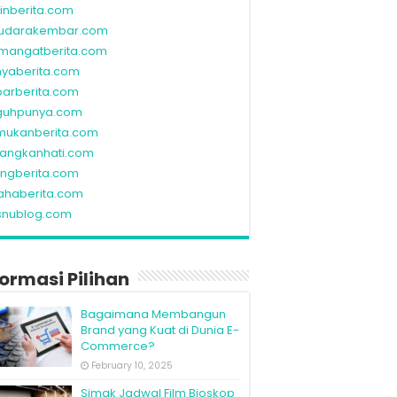
linberita.com
udarakembar.com
mangatberita.com
nyaberita.com
barberita.com
guhpunya.com
mukanberita.com
rangkanhati.com
ungberita.com
ahaberita.com
snublog.com
formasi Pilihan
Bagaimana Membangun
Brand yang Kuat di Dunia E-
Commerce?
February 10, 2025
Simak Jadwal Film Bioskop