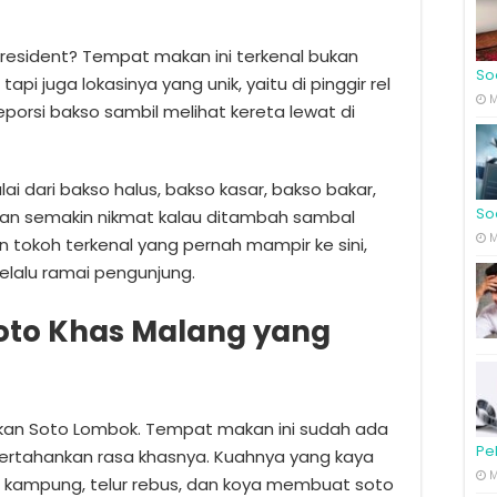
President? Tempat makan ini terkenal bukan
So
pi juga lokasinya yang unik, yaitu di pinggir rel
M
porsi bakso sambil melihat kereta lewat di
ai dari bakso halus, bakso kasar, bakso bakar,
So
 dan semakin nikmat kalau ditambah sambal
M
n tokoh terkenal yang pernah mampir ke sini,
selalu ramai pengunjung.
Soto Khas Malang yang
tkan Soto Lombok. Tempat makan ini sudah ada
Pe
ertahankan rasa khasnya. Kuahnya yang kaya
M
 kampung, telur rebus, dan koya membuat soto