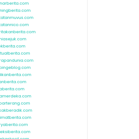
narberita.com
ningberita.com
tatanmuvus.com
tatannico.com
ritakanberita.com
niasejuk.com
ekberita.com
ktualberita.com
rapandunia.com
bingeblog.com
dikanberita.com
lanberita.com
waberita.com
wamerdeka.com
barterang.com
kakberadik.com
limatberita.com
ryaberita.com
leksiberita.com
rkaskecil.com