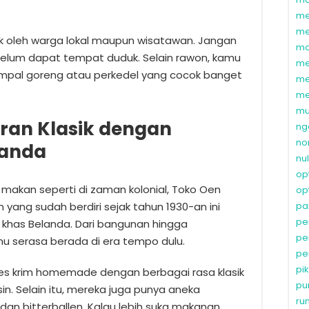
me
me
ik oleh warga lokal maupun wisatawan. Jangan
ma
ebelum dapat tempat duduk. Selain rawon, kamu
me
 empal goreng atau perkedel yang cocok banget
me
me
mu
oran Klasik dengan
ng
no
landa
nu
op
akan seperti di zaman kolonial, Toko Oen
op
 yang sudah berdiri sejak tahun 1930-an ini
pa
pe
khas Belanda. Dari bangunan hingga
pe
u serasa berada di era tempo dulu.
pe
pi
es krim homemade dengan berbagai rasa klasik
pu
isin. Selain itu, mereka juga punya aneka
ru
dan bitterballen. Kalau lebih suka makanan