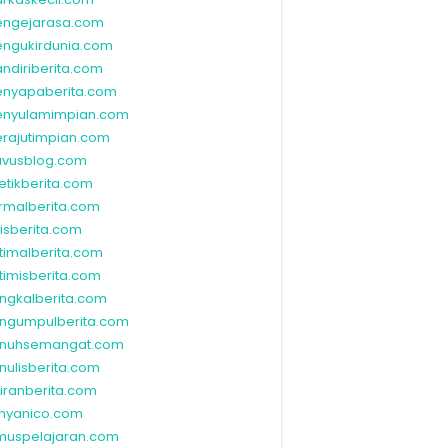
ngejarasa.com
ngukirdunia.com
ndiriberita.com
nyapaberita.com
nyulamimpian.com
rajutimpian.com
vusblog.com
etikberita.com
rmalberita.com
lisberita.com
timalberita.com
timisberita.com
ngkalberita.com
ngumpulberita.com
nuhsemangat.com
nulisberita.com
kiranberita.com
nyanico.com
muspelajaran.com