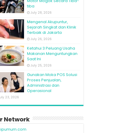
Motor Mogok Secara Tiba-
tiba
July 28, 2026
Mengenal Akupuntur,
Sejarah Singkat dan Klinik
Terbaik di Jakarta
July 26, 2026
Ketahui 3 Peluang Usaha
Makanan Menguntungkan
Saat Ini
July 25, 2026
Gunakan Moka POS Solusi
Proses Penjualan,
Administrasi dan
Operasional
uly 23, 2026
r Network
sipumum.com