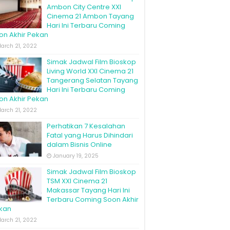
Ambon City Centre XXI
Cinema 21 Ambon Tayang
Hari Ini Terbaru Coming
on Akhir Pekan
arch 21, 2022
Simak Jadwal Film Bioskop
Living World XXI Cinema 21
Tangerang Selatan Tayang
Hari Ini Terbaru Coming
on Akhir Pekan
arch 21, 2022
Perhatikan 7 Kesalahan
Fatal yang Harus Dihindari
dalam Bisnis Online
January 19, 2025
Simak Jadwal Film Bioskop
TSM XXI Cinema 21
Makassar Tayang Hari Ini
Terbaru Coming Soon Akhir
kan
arch 21, 2022