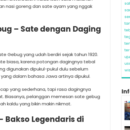
sa
an nasi goreng dan sate ayam yang nggak
sa
se
ta
bug – Sate dengan Daging
te
te
te
te
te Gebug yang udah berdiri sejak tahun 1920.
uj
ate biasa, karena potongan dagingnya tebal
us
ng digunakan dipukul-pukul dulu sebelum
wi
 yang dalam bahasa Jawa artinya dipukul.
ecap yang sederhana, tapi rasa dagingnya
In
ezat. Biasanya, pelanggan memesan sate gebug
ah kaldu yang bikin makin nikmat.
 – Bakso Legendaris di