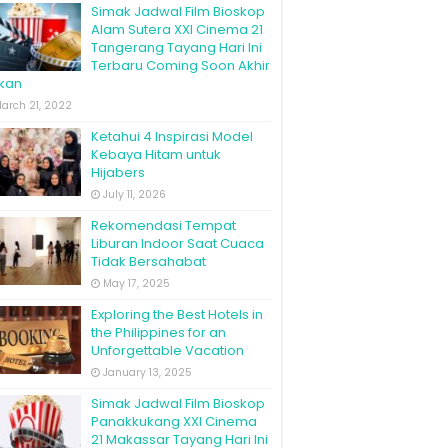
Simak Jadwal Film Bioskop
Alam Sutera XXI Cinema 21
Tangerang Tayang Hari Ini
Terbaru Coming Soon Akhir
kan
arch 21, 2022
Ketahui 4 Inspirasi Model
Kebaya Hitam untuk
Hijabers
July 11, 2026
Rekomendasi Tempat
Liburan Indoor Saat Cuaca
Tidak Bersahabat
May 17, 2025
Exploring the Best Hotels in
the Philippines for an
Unforgettable Vacation
January 13, 2025
Simak Jadwal Film Bioskop
Panakkukang XXI Cinema
21 Makassar Tayang Hari Ini