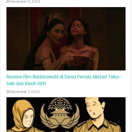
December 11, 2024
Review Film Badarawuhi di Desa Penari, Misteri Teka-
teki dari Kisah KKN
December 7, 2024