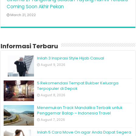
Coming Soon Akhir Pekan
March 21, 2022
Informasi Terbaru
Inilah 3 Inspirasi Style Hijab Casual
August 9, 2026
5 Rekomendasi Tempat Bukber Keluarga
Terpopuler di Depok
August 8, 2026
Menemukan Track Mandalika Terbaik untuk
Penggemar Balap – Indonesia Travel
August 7, 2026
Inilah 5 Cara Move On agar Anda Dapat Segera