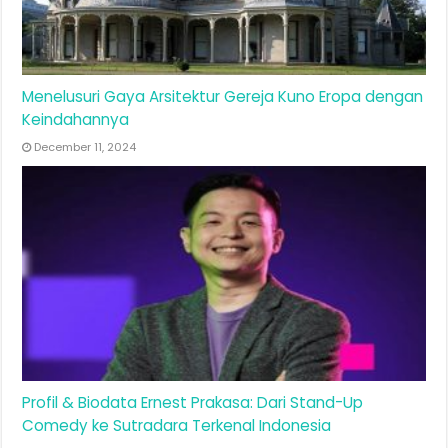
Menelusuri Gaya Arsitektur Gereja Kuno Eropa dengan
Keindahannya
December 11, 2024
Profil & Biodata Ernest Prakasa: Dari Stand-Up
Comedy ke Sutradara Terkenal Indonesia