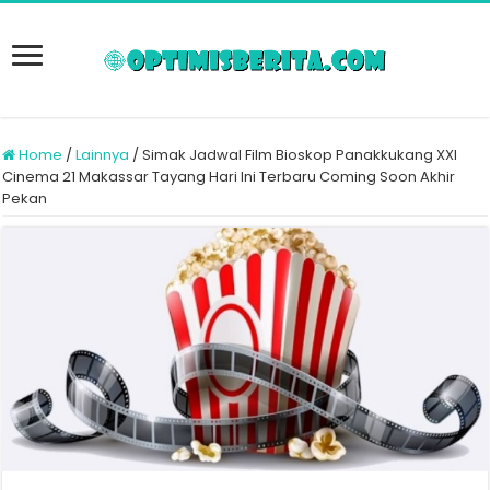
Home
/
Lainnya
/
Simak Jadwal Film Bioskop Panakkukang XXI
Cinema 21 Makassar Tayang Hari Ini Terbaru Coming Soon Akhir
Pekan