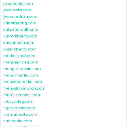
jalanberita.com
jiwaberita.com
jiwamerdeka.com
kabarterang.com
kakakberadik.com
kalimatberita.com
karyaberita.com
koleksiberita.com
markaskecil.com
mengejarasa.com
mengukirdunia.com
mandiriberita.com
menyapaberita.com
menyulamimpian.com
merajutimpian.com
muvusblog.com
ngetikberita.com
normalberita.com
nulisberita.com