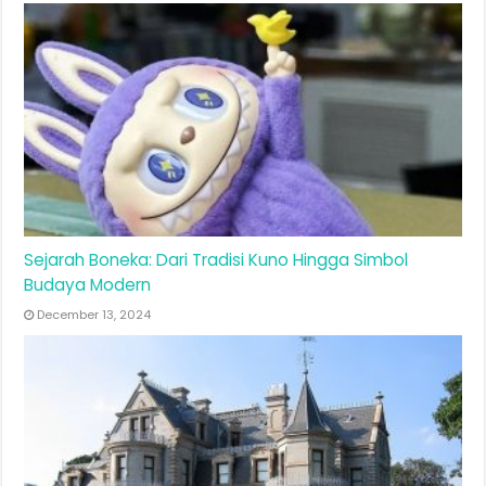
Sejarah Boneka: Dari Tradisi Kuno Hingga Simbol
Budaya Modern
December 13, 2024