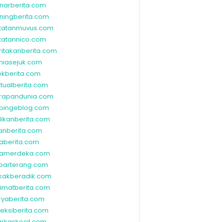
narberita.com
ningberita.com
tatanmuvus.com
tatannico.com
ritakanberita.com
niasejuk.com
ekberita.com
ktualberita.com
rapandunia.com
bingeblog.com
dikanberita.com
lanberita.com
waberita.com
wamerdeka.com
barterang.com
kakberadik.com
limatberita.com
ryaberita.com
leksiberita.com
rkaskecil.com