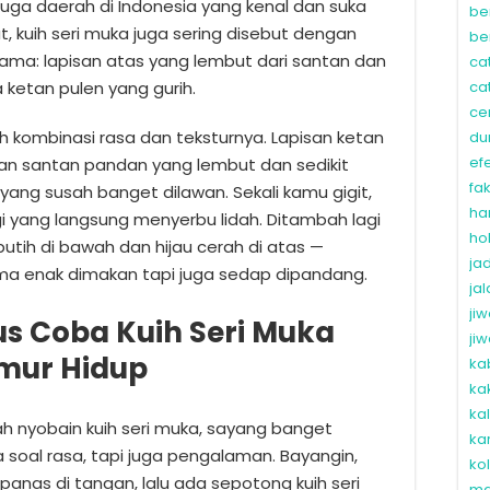
juga daerah di Indonesia yang kenal dan suka
be
, kuih seri muka juga sering disebut dengan
be
 sama: lapisan atas yang lembut dari santan dan
ca
ketan pulen yang gurih.
ca
ce
lah kombinasi rasa dan teksturnya. Lapisan ketan
du
ef
an santan pandan yang lembut dan sedikit
fa
yang susah banget dilawan. Sekali kamu gigit,
ha
gi yang langsung menyerbu lidah. Ditambah lagi
ho
utih di bawah dan hijau cerah di atas —
ja
ma enak dimakan tapi juga sedap dipandang.
ja
ji
 Coba Kuih Seri Muka
ji
umur Hidup
ka
ka
ka
h nyobain kuih seri muka, sayang banget
ka
 soal rasa, tapi juga pengalaman. Bayangin,
ko
 panas di tangan, lalu ada sepotong kuih seri
ma