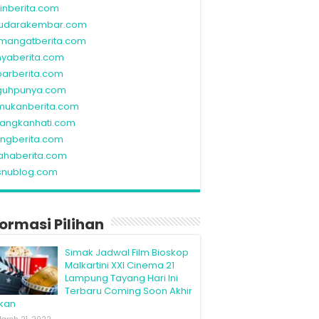
linberita.com
udarakembar.com
mangatberita.com
nyaberita.com
barberita.com
guhpunya.com
mukanberita.com
rangkanhati.com
ungberita.com
ahaberita.com
snublog.com
formasi Pilihan
Simak Jadwal Film Bioskop
Malkartini XXI Cinema 21
Lampung Tayang Hari Ini
Terbaru Coming Soon Akhir
kan