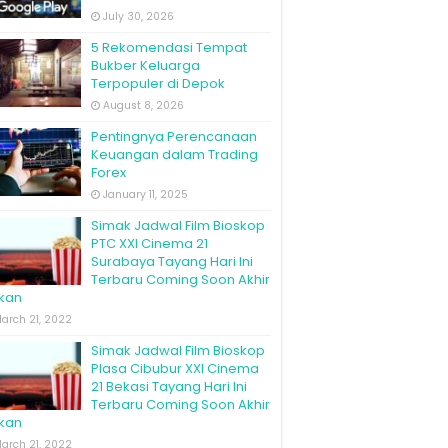
July 30, 2026
5 Rekomendasi Tempat
Bukber Keluarga
Terpopuler di Depok
August 8, 2026
Pentingnya Perencanaan
Keuangan dalam Trading
Forex
January 11, 2025
Simak Jadwal Film Bioskop
PTC XXI Cinema 21
Surabaya Tayang Hari Ini
Terbaru Coming Soon Akhir
kan
arch 21, 2022
Simak Jadwal Film Bioskop
Plasa Cibubur XXI Cinema
21 Bekasi Tayang Hari Ini
Terbaru Coming Soon Akhir
kan
arch 21, 2022