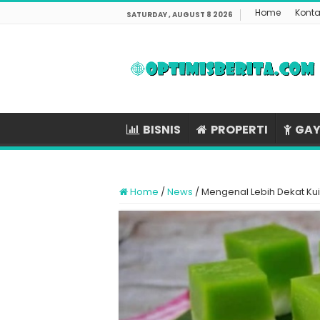
Home
Konta
SATURDAY , AUGUST 8 2026
BISNIS
PROPERTI
GAY
Home
/
News
/
Mengenal Lebih Dekat Kui