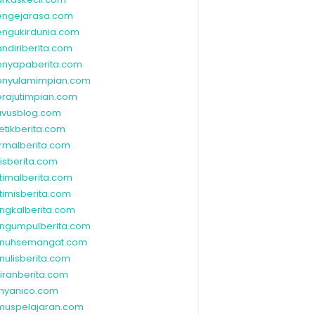
ngejarasa.com
ngukirdunia.com
ndiriberita.com
nyapaberita.com
nyulamimpian.com
rajutimpian.com
vusblog.com
etikberita.com
rmalberita.com
lisberita.com
timalberita.com
timisberita.com
ngkalberita.com
ngumpulberita.com
nuhsemangat.com
nulisberita.com
kiranberita.com
nyanico.com
muspelajaran.com