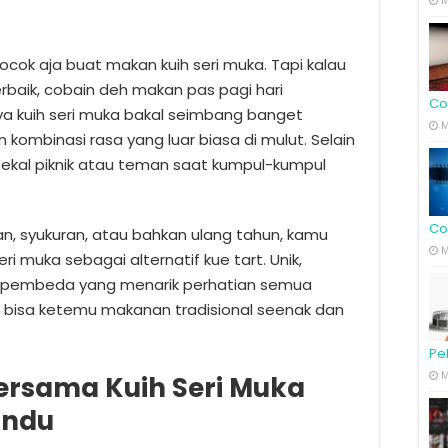
M
ocok aja buat makan kuih seri muka. Tapi kalau
aik, cobain deh makan pas pagi hari
Co
ya kuih seri muka bakal seimbang banget
M
kombinasi rasa yang luar biasa di mulut. Selain
i bekal piknik atau teman saat kumpul-kumpul
Co
an, syukuran, atau bahkan ulang tahun, kamu
M
ri muka sebagai alternatif kue tart. Unik,
adi pembeda yang menarik perhatian semua
 bisa ketemu makanan tradisional seenak dan
Pe
M
rsama Kuih Seri Muka
indu