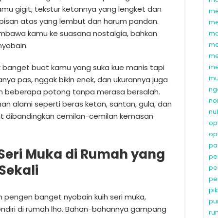
amu gigit, tekstur ketannya yang lengket dan
me
pisan atas yang lembut dan harum pandan.
me
mbawa kamu ke suasana nostalgia, bahkan
ma
me
nyobain.
me
cok banget buat kamu yang suka kue manis tapi
me
mu
nya pas, nggak bikin enek, dan ukurannya juga
ng
akan beberapa potong tanpa merasa bersalah.
no
han alami seperti beras ketan, santan, gula, dan
nu
hat dibandingkan cemilan-cemilan kemasan
op
op
pa
 Seri Muka di Rumah yang
pe
Sekali
pe
pe
pi
pengen banget nyobain kuih seri muka,
pu
sendiri di rumah lho. Bahan-bahannya gampang
ru