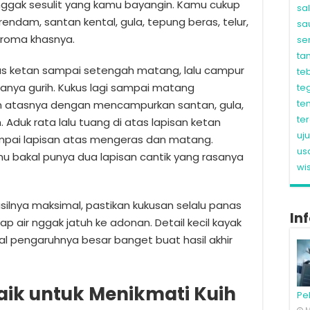
nggak sesulit yang kamu bayangin. Kamu cukup
sa
endam, santan kental, gula, tepung beras, telur,
sa
aroma khasnya.
se
ta
as ketan sampai setengah matang, lalu campur
te
anya gurih. Kukus lagi sampai matang
te
te
san atasnya dengan mencampurkan santan, gula,
te
. Aduk rata lalu tuang di atas lapisan ketan
uj
mpai lapisan atas mengeras dan matang.
us
mu bakal punya dua lapisan cantik yang rasanya
wi
silnya maksimal, pastikan kukusan selalu panas
In
ap air nggak jatuh ke adonan. Detail kecil kayak
al pengaruhnya besar banget buat hasil akhir
ik untuk Menikmati Kuih
Pe