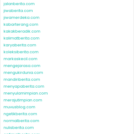
jalanberita.com
jiwaberita.com
jiwamerdeka.com
kabarterang.com
kakakberadik.com
kalimatberita.com
karyaberita.com
koleksiberita.com
markaskecil.com
mengejarasa.com
mengukirdunia.com
mandiriberita.com
menyapaberita.com
menyulamimpian.com
merajutimpian.com
muvusblog.com
ngetikberita.com
normalberita.com
nulisberita.com