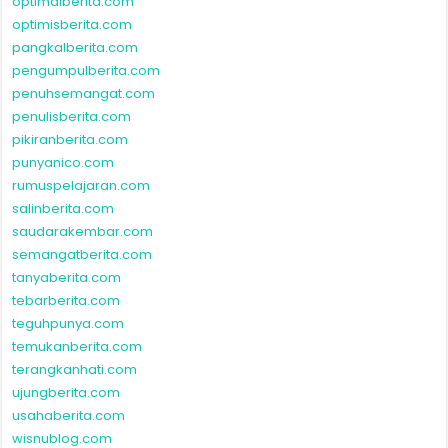
optimalberita.com
optimisberita.com
pangkalberita.com
pengumpulberita.com
penuhsemangat.com
penulisberita.com
pikiranberita.com
punyanico.com
rumuspelajaran.com
salinberita.com
saudarakembar.com
semangatberita.com
tanyaberita.com
tebarberita.com
teguhpunya.com
temukanberita.com
terangkanhati.com
ujungberita.com
usahaberita.com
wisnublog.com