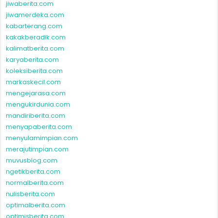
jiwaberita.com
jiwamerdeka.com
kabarterang.com
kakakberadik.com
kalimatberita.com
karyaberita.com
koleksiberita.com
markaskecil.com
mengejarasa.com
mengukirdunia.com
mandiriberita.com
menyapaberita.com
menyulamimpian.com
merajutimpian.com
muvusblog.com
ngetikberita.com
normalberita.com
nulisberita.com
optimalberita.com
optimisberita.com