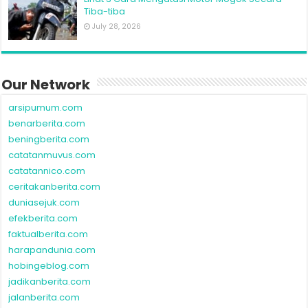
Tiba-tiba
July 28, 2026
Our Network
arsipumum.com
benarberita.com
beningberita.com
catatanmuvus.com
catatannico.com
ceritakanberita.com
duniasejuk.com
efekberita.com
faktualberita.com
harapandunia.com
hobingeblog.com
jadikanberita.com
jalanberita.com