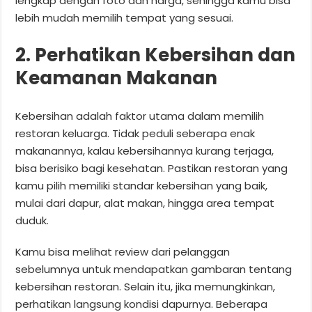
lengkap dengan foto dan harga, sehingga kamu bisa
lebih mudah memilih tempat yang sesuai.
2. Perhatikan Kebersihan dan
Keamanan Makanan
Kebersihan adalah faktor utama dalam memilih
restoran keluarga. Tidak peduli seberapa enak
makanannya, kalau kebersihannya kurang terjaga,
bisa berisiko bagi kesehatan. Pastikan restoran yang
kamu pilih memiliki standar kebersihan yang baik,
mulai dari dapur, alat makan, hingga area tempat
duduk.
Kamu bisa melihat review dari pelanggan
sebelumnya untuk mendapatkan gambaran tentang
kebersihan restoran. Selain itu, jika memungkinkan,
perhatikan langsung kondisi dapurnya. Beberapa