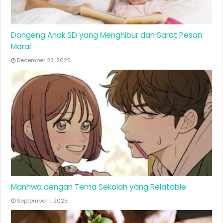
Dongeng Anak SD yang Menghibur dan Sarat Pesan
Moral
December 23, 2025
Manhwa dengan Tema Sekolah yang Relatable
September 1, 2025