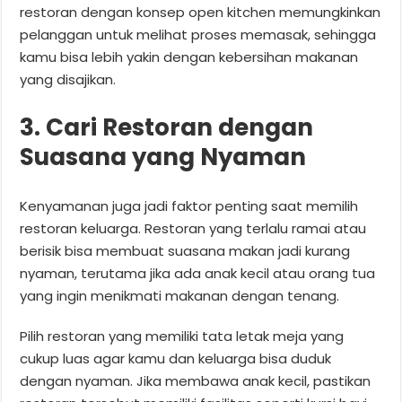
restoran dengan konsep open kitchen memungkinkan
pelanggan untuk melihat proses memasak, sehingga
kamu bisa lebih yakin dengan kebersihan makanan
yang disajikan.
3. Cari Restoran dengan
Suasana yang Nyaman
Kenyamanan juga jadi faktor penting saat memilih
restoran keluarga. Restoran yang terlalu ramai atau
berisik bisa membuat suasana makan jadi kurang
nyaman, terutama jika ada anak kecil atau orang tua
yang ingin menikmati makanan dengan tenang.
Pilih restoran yang memiliki tata letak meja yang
cukup luas agar kamu dan keluarga bisa duduk
dengan nyaman. Jika membawa anak kecil, pastikan