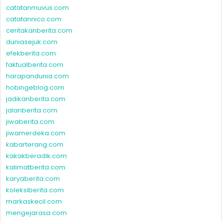
catatanmuvus.com
catatannico.com
ceritakanberita.com
duniasejuk.com
efekberita.com
faktualberita.com
harapandunia.com
hobingeblog.com
jadikanberita.com
jalanberita.com
jiwaberita.com
jiwamerdeka.com
kabarterang.com
kakakberadik.com
kalimatberita.com
karyaberita.com
koleksiberita.com
markaskecil.com
mengejarasa.com