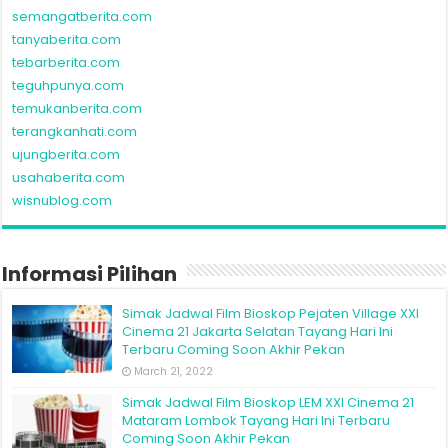
semangatberita.com
tanyaberita.com
tebarberita.com
teguhpunya.com
temukanberita.com
terangkanhati.com
ujungberita.com
usahaberita.com
wisnublog.com
Informasi Pilihan
Simak Jadwal Film Bioskop Pejaten Village XXI
Cinema 21 Jakarta Selatan Tayang Hari Ini
Terbaru Coming Soon Akhir Pekan
March 21, 2022
Simak Jadwal Film Bioskop LEM XXI Cinema 21
Mataram Lombok Tayang Hari Ini Terbaru
Coming Soon Akhir Pekan