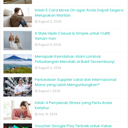
Inilah 5 Cara Move On agar Anda Dapat Segera
Melupakan Mantan
August 5, 2026
6 Style Hijab Casual & Simple untuk Outfit
Sehari-hari
August 4, 2026
Menapaki Keindahan Alam Lombok:
Petualangan Mendaki di Bukit Tersembunyi
August 2, 2026
Perbedaan Supplier Lokal dan Internasional:
Mana yang Lebih Menguntungkan?
August 1, 2026
Inilah 4 Penyebab Stress yang Perlu Anda
Ketahui
July 31, 2026
Voucher Google Play Terbaik untuk Value