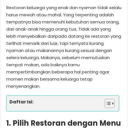
Restoran keluarga yang enak dan nyaman tidak selalu
harus mewah atau mahal. Yang terpenting adalah
tempatnya bisa memenuhi kebutuhan semua orang,
dari anak-anak hingga orang tua. Tidak ada yang
lebih menyebalkan daripada datang ke restoran yang
terlihat menarik dari luar, tapi ternyata kurang
nyaman atau makanannya kurang sesuai dengan
selera keluarga. Makanya, sebelum memutuskan
tempat makan, ada baiknya kamu
mempertimbangkan beberapa hal penting agar
momen makan bersama keluarga tetap
menyenangkan.
Daftar Isi:
1. Pilih Restoran dengan Menu