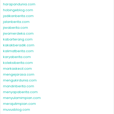
harapandunia.com
hobingeblog.com
jadikanberita.com
jalanberita.com
jiwaberita.com
jiwamerdeka.com
kabarterang.com
kakakberadik.com
kalimatberita.com
karyaberita.com
koleksiberita.com
markaskecil.com
mengejarasa.com
mengukirdunia.com
mandiriberita.com
menyapaberita.com
menyulamimpian.com
merajutimpian.com
muvusblog.com