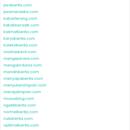
jiwaberita.com
jiwamerdeka.com
kabarterang.com
kakakberadik.com
kalimatberita.com
karyaberita.com
koleksiberita.com
markaskecil.com
mengejarasa.com
mengukirdunia.com
mandiriberita.com
menyapaberita.com
menyulamimpian.com
merajutimpian.com
muvusblog.com
ngetikberita.com
normalberita.com
nulisberita.com
optimalberita.com