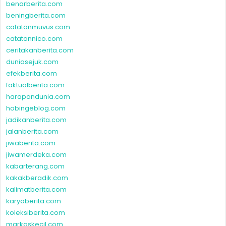
benarberita.com
beningberita.com
catatanmuvus.com
catatannico.com
ceritakanberita.com
duniasejuk.com
efekberita.com
faktualberita.com
harapandunia.com
hobingeblog.com
jadikanberita.com
jalanberita.com
jiwaberita.com
jiwamerdeka.com
kabarterang.com
kakakberadik.com
kalimatberita.com
karyaberita.com
koleksiberita.com
markaskecil.com