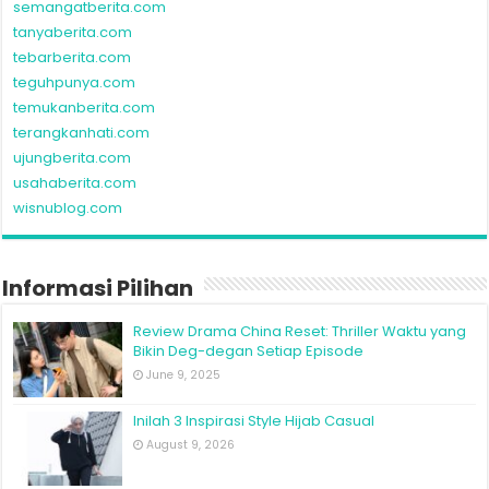
semangatberita.com
tanyaberita.com
tebarberita.com
teguhpunya.com
temukanberita.com
terangkanhati.com
ujungberita.com
usahaberita.com
wisnublog.com
Informasi Pilihan
Review Drama China Reset: Thriller Waktu yang
Bikin Deg-degan Setiap Episode
June 9, 2025
Inilah 3 Inspirasi Style Hijab Casual
August 9, 2026