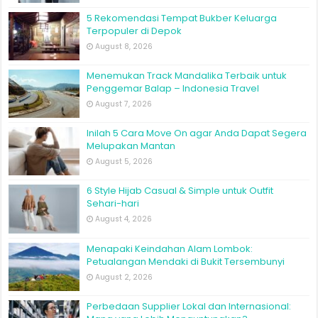
5 Rekomendasi Tempat Bukber Keluarga
Terpopuler di Depok
August 8, 2026
Menemukan Track Mandalika Terbaik untuk
Penggemar Balap – Indonesia Travel
August 7, 2026
Inilah 5 Cara Move On agar Anda Dapat Segera
Melupakan Mantan
August 5, 2026
6 Style Hijab Casual & Simple untuk Outfit
Sehari-hari
August 4, 2026
Menapaki Keindahan Alam Lombok:
Petualangan Mendaki di Bukit Tersembunyi
August 2, 2026
Perbedaan Supplier Lokal dan Internasional: