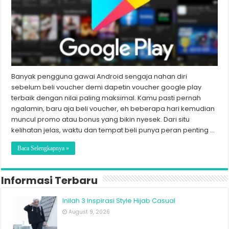
Banyak pengguna gawai Android sengaja nahan diri
sebelum beli voucher demi dapetin voucher google play
terbaik dengan nilai paling maksimal. Kamu pasti pernah
ngalamin, baru aja beli voucher, eh beberapa hari kemudian
muncul promo atau bonus yang bikin nyesek. Dari situ
kelihatan jelas, waktu dan tempat beli punya peran penting …
Baca Selengkapnya »
Informasi Terbaru
Inilah 3 Inspirasi Style Hijab Casual
August 9, 2026