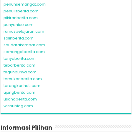
penuhsemangat.com
penulisberita.com
pikiranberita.com
punyanico.com
rumuspelajaran.com
salinberita.com
saudarakembar.com
semangatberita.com
tanyaberita.com
tebarberita.com
teguhpunya.com
temukanberita.com
terangkanhati.com
ujungberita.com
usahaberita.com
wisnublog.com
Informasi Pilihan