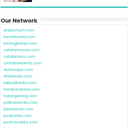
Our Network
arsipumum.com
benarberita.com
beningberita.com
catatanmuvus.com
catatannico.com
ceritakanberita.com
duniasejuk.com
efekberita.com
faktualberita.com
harapandunia.com
hobingeblog.com
jadikanberita.com
jalanberita.com
jiwaberita.com
jiwamerdeka.com