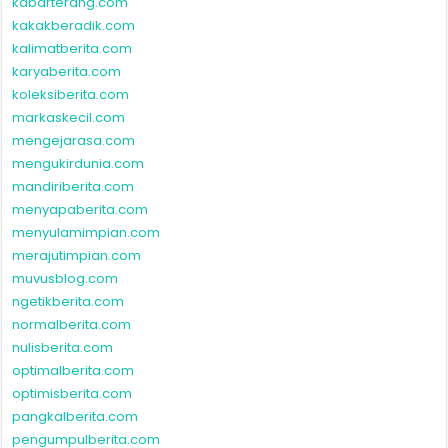
kabarterang.com
kakakberadik.com
kalimatberita.com
karyaberita.com
koleksiberita.com
markaskecil.com
mengejarasa.com
mengukirdunia.com
mandiriberita.com
menyapaberita.com
menyulamimpian.com
merajutimpian.com
muvusblog.com
ngetikberita.com
normalberita.com
nulisberita.com
optimalberita.com
optimisberita.com
pangkalberita.com
pengumpulberita.com