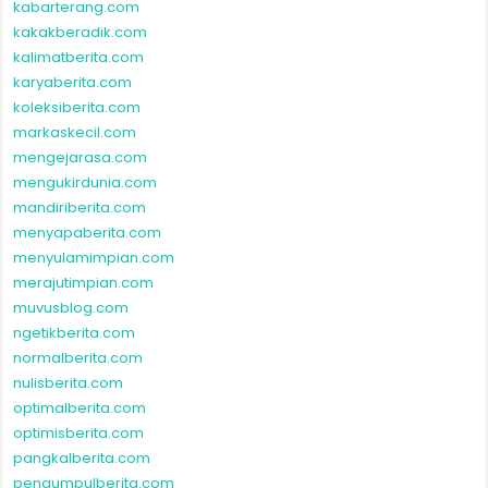
koleksiberita.com
markaskecil.com
mengejarasa.com
mengukirdunia.com
mandiriberita.com
menyapaberita.com
menyulamimpian.com
merajutimpian.com
muvusblog.com
ngetikberita.com
normalberita.com
nulisberita.com
optimalberita.com
optimisberita.com
pangkalberita.com
pengumpulberita.com
penuhsemangat.com
penulisberita.com
pikiranberita.com
punyanico.com