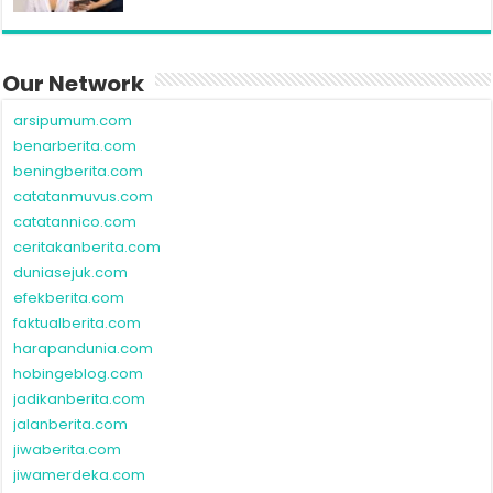
arsipumum.com
benarberita.com
beningberita.com
catatanmuvus.com
catatannico.com
ceritakanberita.com
duniasejuk.com
efekberita.com
faktualberita.com
harapandunia.com
hobingeblog.com
jadikanberita.com
jalanberita.com
jiwaberita.com
jiwamerdeka.com
kabarterang.com
kakakberadik.com
kalimatberita.com
karyaberita.com