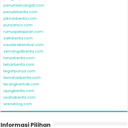
rumuspelajaran.com
salinberita.com
saudarakembar.com
semangatberita.com
tanyaberita.com
tebarberita.com
teguhpunya.com
temukanberita.com
terangkanhati.com
ujungberita.com
usahaberita.com
wisnublog.com
Informasi Pilihan
Simak Jadwal Film Bioskop Empire XXI Cinema
21 Yogyakarta Tayang Hari Ini Terbaru Coming
Soon Akhir Pekan
March 21, 2022