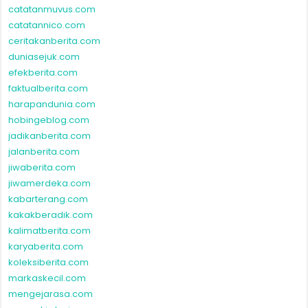
catatanmuvus.com
catatannico.com
ceritakanberita.com
duniasejuk.com
efekberita.com
faktualberita.com
harapandunia.com
hobingeblog.com
jadikanberita.com
jalanberita.com
jiwaberita.com
jiwamerdeka.com
kabarterang.com
kakakberadik.com
kalimatberita.com
karyaberita.com
koleksiberita.com
markaskecil.com
mengejarasa.com