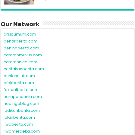
Our Network
arsipumum.com
benarberita.com
beningberita.com
catatanmuvus.com
catatannico.com
ceritakanberita.com
duniasejuk.com
efekberita.com
faktualberita.com
harapandunia.com
hobingeblog.com
jadikanberita.com
jalanberita.com
jiwaberita.com
jiwamerdeka.com