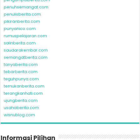
penuhsemangat.com
penulisberita.com
pikiranberita.com
punyanico.com
rumuspelajaran.com
salinberita.com
saudarakembar.com
semangatberita.com
tanyaberita.com
tebarberita.com
teguhpunya.com
temukanberita.com
terangkanhati.com
ujungberita.com
usahaberita.com
wisnublog.com
Informasi Pilihan