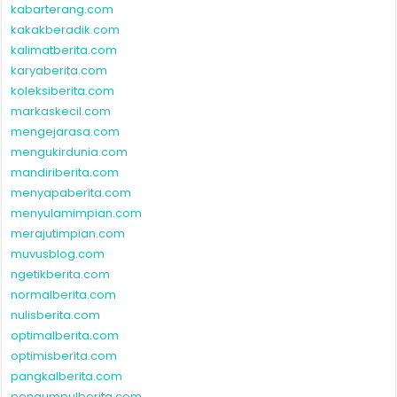
kabarterang.com
kakakberadik.com
kalimatberita.com
karyaberita.com
koleksiberita.com
markaskecil.com
mengejarasa.com
mengukirdunia.com
mandiriberita.com
menyapaberita.com
menyulamimpian.com
merajutimpian.com
muvusblog.com
ngetikberita.com
normalberita.com
nulisberita.com
optimalberita.com
optimisberita.com
pangkalberita.com
pengumpulberita.com