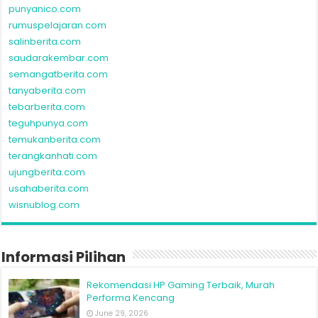
punyanico.com
rumuspelajaran.com
salinberita.com
saudarakembar.com
semangatberita.com
tanyaberita.com
tebarberita.com
teguhpunya.com
temukanberita.com
terangkanhati.com
ujungberita.com
usahaberita.com
wisnublog.com
Informasi Pilihan
Rekomendasi HP Gaming Terbaik, Murah
Performa Kencang
June 29, 2026