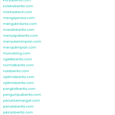
karyaberita.com
koleksiberita.com
markaskecil.com
mengejarasa.com
mengukirdunia.com
mandiriberita.com
menyapaberita.com
menyulamimpian.com
merajutimpian.com
muvusblog.com
ngetikberita.com
normalberita.com
nulisberita.com
optimalberita.com
optimisberita.com
pangkalberita.com
pengumpulberita.com
penuhsemangat.com
penulisberita.com
pikiranberita.com