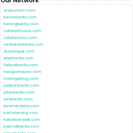
Our Network
arsipumum.com
benarberita.com
beningberita.com
catatanmuvus.com
catatannico.com
ceritakanberita.com
duniasejuk.com
efekberita.com
faktualberita.com
harapandunia.com
hobingeblog.com
jadikanberita.com
jalanberita.com
jiwaberita.com
jiwamerdeka.com
kabarterang.com
kakakberadik.com
kalimatberita.com