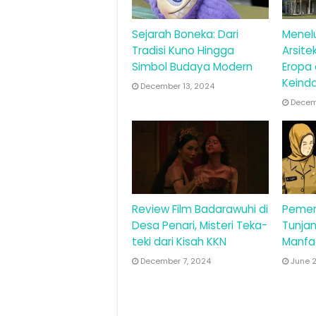
Sejarah Boneka: Dari
Menel
Tradisi Kuno Hingga
Arsite
Simbol Budaya Modern
Eropa
Keind
December 13, 2024
Decemb
Review Film Badarawuhi di
Pemer
Desa Penari, Misteri Teka-
Tunjan
teki dari Kisah KKN
Manfa
December 7, 2024
June 