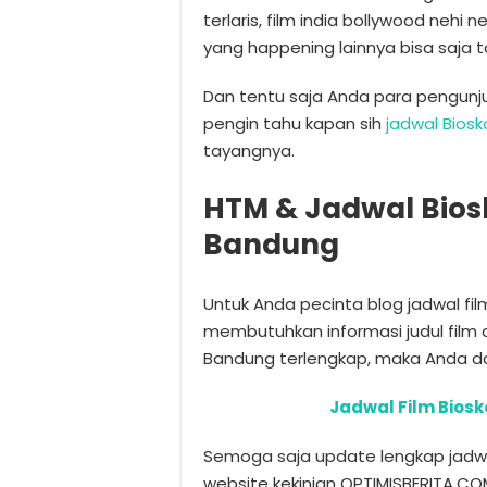
terlaris, film india bollywood nehi n
yang happening lainnya bisa saja 
Dan tentu saja Anda para pengunj
pengin tahu kapan sih
jadwal Bios
tayangnya.
HTM & Jadwal Bios
Bandung
Untuk Anda pecinta blog jadwal fi
membutuhkan informasi judul film 
Bandung terlengkap, maka Anda da
Jadwal Film Bios
Semoga saja update lengkap jadwal
website kekinian OPTIMISBERITA.CO