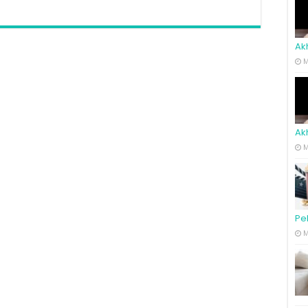
Ak
M
Ak
M
Pe
M