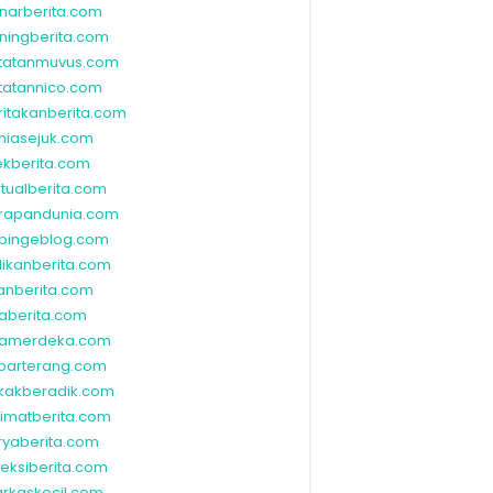
narberita.com
ningberita.com
tatanmuvus.com
tatannico.com
ritakanberita.com
niasejuk.com
ekberita.com
ktualberita.com
rapandunia.com
bingeblog.com
dikanberita.com
lanberita.com
waberita.com
wamerdeka.com
barterang.com
kakberadik.com
limatberita.com
ryaberita.com
leksiberita.com
rkaskecil.com