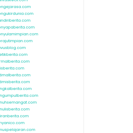
ngejarasa.com
ngukirdunia.com
ndiriberita.com
nyapaberita.com
nyulamimpian.com
rajutimpian.com
vusblog.com
etikberita.com
rmalberita.com
lisberita.com
timalberita.com
timisberita.com
ngkalberita.com
ngumpulberita.com
nuhsemangat.com
nulisberita.com
kiranberita.com
nyanico.com
muspelajaran.com