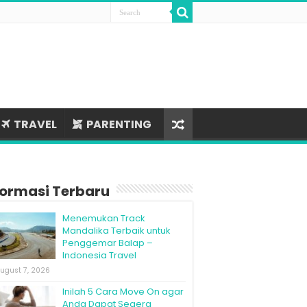
TRAVEL
PARENTING
formasi Terbaru
Menemukan Track
Mandalika Terbaik untuk
Penggemar Balap –
Indonesia Travel
ugust 7, 2026
Inilah 5 Cara Move On agar
Anda Dapat Segera