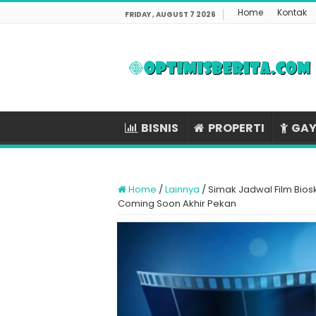
Home
Kontak
FRIDAY , AUGUST 7 2026
BISNIS
PROPERTI
GAY
Home
/
Lainnya
/
Simak Jadwal Film Bios
Coming Soon Akhir Pekan