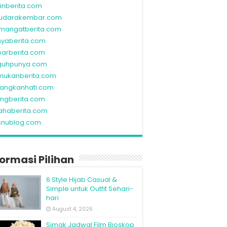
linberita.com
udarakembar.com
mangatberita.com
nyaberita.com
barberita.com
guhpunya.com
mukanberita.com
rangkanhati.com
ungberita.com
ahaberita.com
snublog.com
formasi Pilihan
6 Style Hijab Casual &
Simple untuk Outfit Sehari-
hari
August 4, 2026
Simak Jadwal Film Bioskop