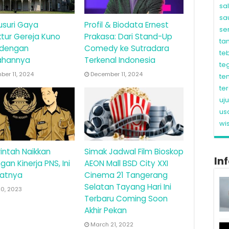
sa
sa
usuri Gaya
Profil & Biodata Ernest
se
ktur Gereja Kuno
Prakasa: Dari Stand-Up
ta
 dengan
Comedy ke Sutradara
te
ahannya
Terkenal Indonesia
te
er 11, 2024
December 11, 2024
te
te
uj
us
wi
intah Naikkan
Simak Jadwal Film Bioskop
In
gan Kinerja PNS, Ini
AEON Mall BSD City XXI
atnya
Cinema 21 Tangerang
Selatan Tayang Hari Ini
20, 2023
Terbaru Coming Soon
Akhir Pekan
March 21, 2022