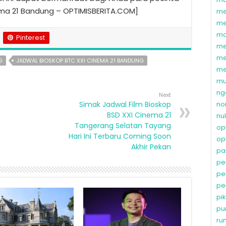
nema 21 Bandung – OPTIMISBERITA.COM]
me
me
ma
Pinterest
me
me
G
JADWAL BIOSKOP BTC XXI CINEMA 21 BANDUNG
me
mu
ng
Next
Simak Jadwal Film Bioskop
no
BSD XXI Cinema 21
nu
Tangerang Selatan Tayang
op
Hari Ini Terbaru Coming Soon
op
Akhir Pekan
pa
pe
pe
pe
pi
pu
ru