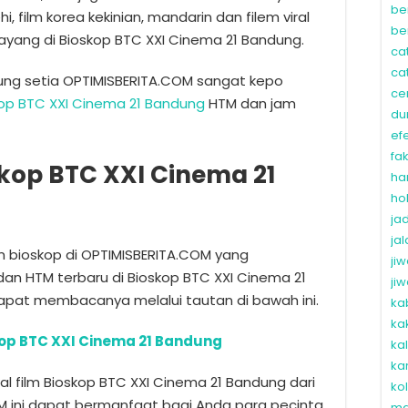
be
ehi, film korea kekinian, mandarin dan filem viral
be
tayang di Bioskop BTC XXI Cinema 21 Bandung.
ca
ca
ung setia OPTIMISBERITA.COM sangat kepo
ce
kop BTC XXI Cinema 21 Bandung
HTM dan jam
du
ef
fa
kop BTC XXI Cinema 21
ha
ho
ja
ja
lm bioskop di OPTIMISBERITA.COM yang
ji
dan HTM terbaru di Bioskop BTC XXI Cinema 21
ji
pat membacanya melalui tautan di bawah ini.
ka
ka
kop BTC XXI Cinema 21 Bandung
ka
ka
 film Bioskop BTC XXI Cinema 21 Bandung dari
ko
M ini dapat bermanfaat bagi Anda para pecinta
ma