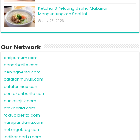
Ketahui 3 Peluang Usaha Makanan
Menguntungkan Saat Ini
July 25, 2026
Our Network
arsipumum.com
benarberita.com
beningberita.com
catatanmuvus.com
catatannico.com
ceritakanberita.com
duniasejuk.com
efekberita.com
faktualberita.com
harapandunia.com
hobingeblog.com
jadikanberita.com