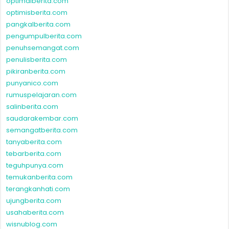
optimalberita.com
optimisberita.com
pangkalberita.com
pengumpulberita.com
penuhsemangat.com
penulisberita.com
pikiranberita.com
punyanico.com
rumuspelajaran.com
salinberita.com
saudarakembar.com
semangatberita.com
tanyaberita.com
tebarberita.com
teguhpunya.com
temukanberita.com
terangkanhati.com
ujungberita.com
usahaberita.com
wisnublog.com