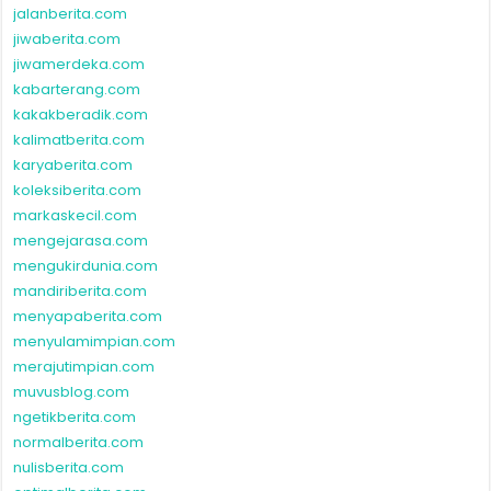
jalanberita.com
jiwaberita.com
jiwamerdeka.com
kabarterang.com
kakakberadik.com
kalimatberita.com
karyaberita.com
koleksiberita.com
markaskecil.com
mengejarasa.com
mengukirdunia.com
mandiriberita.com
menyapaberita.com
menyulamimpian.com
merajutimpian.com
muvusblog.com
ngetikberita.com
normalberita.com
nulisberita.com