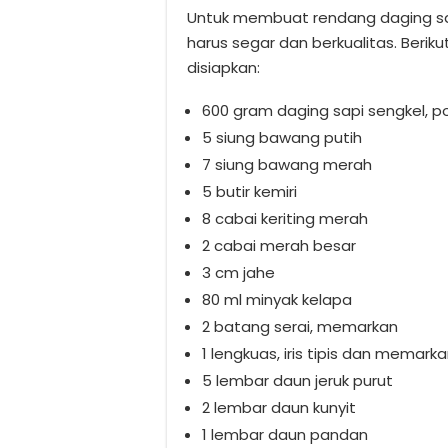
Untuk membuat rendang daging sa
harus segar dan berkualitas. Beri
disiapkan:
600 gram daging sapi sengkel, 
5 siung bawang putih
7 siung bawang merah
5 butir kemiri
8 cabai keriting merah
2 cabai merah besar
3 cm jahe
80 ml minyak kelapa
2 batang serai, memarkan
1 lengkuas, iris tipis dan memark
5 lembar daun jeruk purut
2 lembar daun kunyit
1 lembar daun pandan