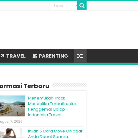
TRAVEL
PARENTING
formasi Terbaru
Menemukan Track
Mandalika Terbaik untuk
Penggemar Balap –
Indonesia Travel
ugust 7, 2026
Inilah 5 Cara Move On agar
Anda Dapat Segera