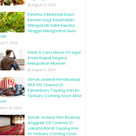
August 3, 2025
Ketahui 5 Manfaat Daun
Kersen bagi Kesehatan:
Mengobati Sakit Kepala
Hingga Mengontrol Gula
rah
uly 17, 2026
Inilah 5 Cara Move On agar
Anda Dapat Segera
Melupakan Mantan
August 5, 2026
Simak Jadwal Film Bioskop
SKA XXI Cinema 21
Pekanbaru Tayang Hari Ini
Terbaru Coming Soon Akhir
kan
arch 21, 2022
Simak Jadwal Film Bioskop
Anggrek XXI Cinema 21
Jakarta Barat Tayang Hari
Ini Terbaru Coming Soon