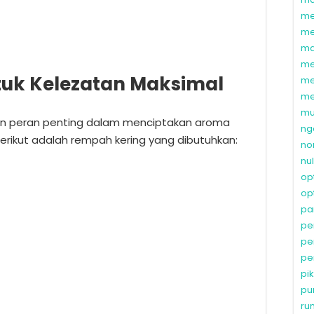
me
me
ma
me
uk Kelezatan Maksimal
me
me
mu
 peran penting dalam menciptakan aroma
ng
Berikut adalah rempah kering yang dibutuhkan:
no
nu
op
op
pa
pe
pe
pe
pi
pu
ru