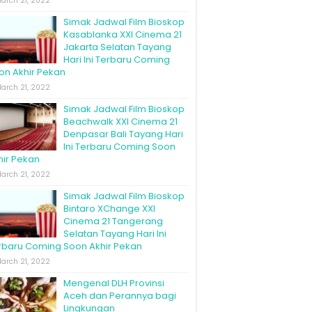
arch 21, 2022
Simak Jadwal Film Bioskop
Kasablanka XXI Cinema 21
Jakarta Selatan Tayang
Hari Ini Terbaru Coming
on Akhir Pekan
arch 21, 2022
Simak Jadwal Film Bioskop
Beachwalk XXI Cinema 21
Denpasar Bali Tayang Hari
Ini Terbaru Coming Soon
hir Pekan
arch 21, 2022
Simak Jadwal Film Bioskop
Bintaro XChange XXI
Cinema 21 Tangerang
Selatan Tayang Hari Ini
rbaru Coming Soon Akhir Pekan
arch 21, 2022
Mengenal DLH Provinsi
Aceh dan Perannya bagi
Lingkungan