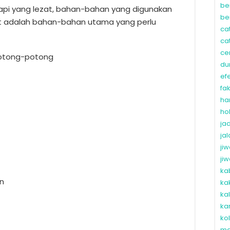
be
pi yang lezat, bahan-bahan yang digunakan
be
kut adalah bahan-bahan utama yang perlu
ca
ca
ce
potong-potong
du
ef
fa
ha
ho
ja
ja
ji
ji
ka
an
ka
ka
ka
ko
ma