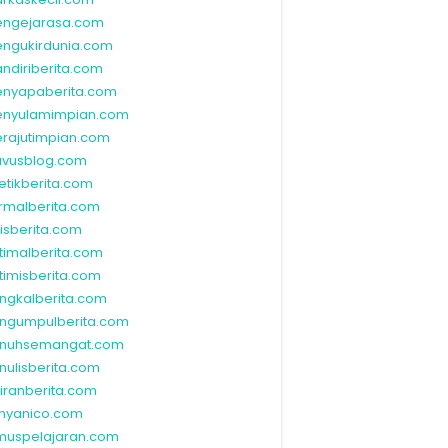
ngejarasa.com
ngukirdunia.com
ndiriberita.com
nyapaberita.com
nyulamimpian.com
rajutimpian.com
vusblog.com
etikberita.com
rmalberita.com
lisberita.com
timalberita.com
timisberita.com
ngkalberita.com
ngumpulberita.com
nuhsemangat.com
nulisberita.com
kiranberita.com
nyanico.com
muspelajaran.com