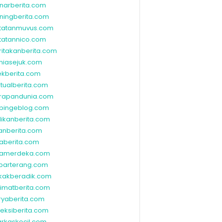
narberita.com
ningberita.com
tatanmuvus.com
tatannico.com
ritakanberita.com
niasejuk.com
ekberita.com
ktualberita.com
rapandunia.com
bingeblog.com
dikanberita.com
lanberita.com
waberita.com
wamerdeka.com
barterang.com
kakberadik.com
limatberita.com
ryaberita.com
leksiberita.com
rkaskecil.com