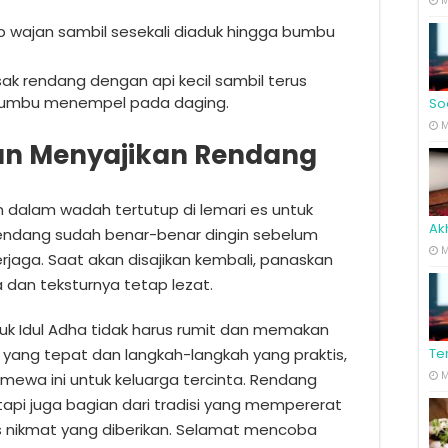
M
tup wajan sambil sesekali diaduk hingga bumbu
ak rendang dengan api kecil sambil terus
 bumbu menempel pada daging.
So
M
an Menyajikan Rendang
 dalam wadah tertutup di lemari es untuk
Ak
 rendang sudah benar-benar dingin sebelum
M
rjaga. Saat akan disajikan kembali, panaskan
 dan teksturnya tetap lezat.
k Idul Adha tidak harus rumit dan memakan
ang tepat dan langkah-langkah yang praktis,
Te
M
imewa ini untuk keluarga tercinta. Rendang
api juga bagian dari tradisi yang mempererat
 nikmat yang diberikan. Selamat mencoba