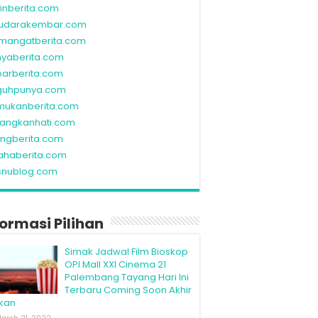
linberita.com
udarakembar.com
mangatberita.com
nyaberita.com
barberita.com
guhpunya.com
mukanberita.com
rangkanhati.com
ungberita.com
ahaberita.com
snublog.com
formasi Pilihan
Simak Jadwal Film Bioskop
OPI Mall XXI Cinema 21
Palembang Tayang Hari Ini
Terbaru Coming Soon Akhir
kan