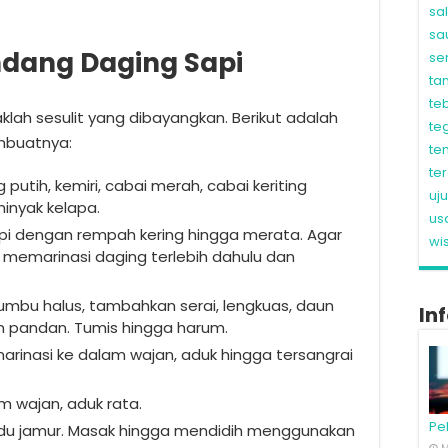
sa
sa
dang Daging Sapi
se
ta
te
lah sesulit yang dibayangkan. Berikut adalah
te
mbuatnya:
te
te
tih, kemiri, cabai merah, cabai keriting
uj
inyak kelapa.
us
i dengan rempah kering hingga merata. Agar
wi
 memarinasi daging terlebih dahulu dan
mbu halus, tambahkan serai, lengkuas, daun
In
un pandan. Tumis hingga harum.
rinasi ke dalam wajan, aduk hingga tersangrai
m wajan, aduk rata.
Pe
ldu jamur. Masak hingga mendidih menggunakan