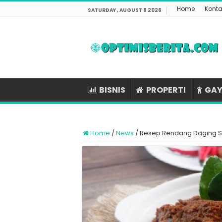
Home
Konta
SATURDAY , AUGUST 8 2026
BISNIS
PROPERTI
GAY
Home
/
News
/
Resep Rendang Daging Sap