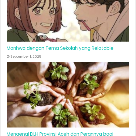
Manhwa dengan Tema Sekolah yang Relatable
September 1, 2025
Mengenal DLH Provinsi Aceh dan Perannya bagi