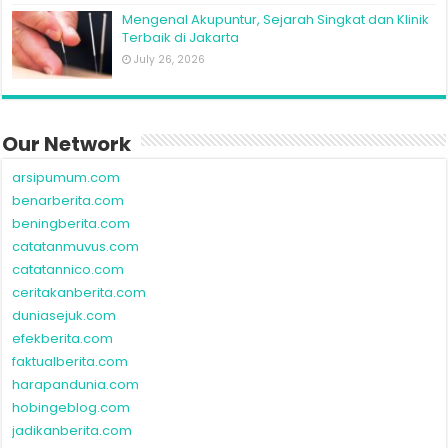
Mengenal Akupuntur, Sejarah Singkat dan Klinik
Terbaik di Jakarta
July 26, 2026
Our Network
arsipumum.com
benarberita.com
beningberita.com
catatanmuvus.com
catatannico.com
ceritakanberita.com
duniasejuk.com
efekberita.com
faktualberita.com
harapandunia.com
hobingeblog.com
jadikanberita.com