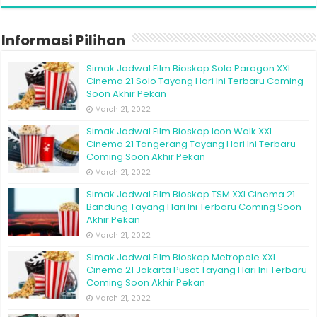
Informasi Pilihan
Simak Jadwal Film Bioskop Solo Paragon XXI
Cinema 21 Solo Tayang Hari Ini Terbaru Coming
Soon Akhir Pekan
March 21, 2022
Simak Jadwal Film Bioskop Icon Walk XXI
Cinema 21 Tangerang Tayang Hari Ini Terbaru
Coming Soon Akhir Pekan
March 21, 2022
Simak Jadwal Film Bioskop TSM XXI Cinema 21
Bandung Tayang Hari Ini Terbaru Coming Soon
Akhir Pekan
March 21, 2022
Simak Jadwal Film Bioskop Metropole XXI
Cinema 21 Jakarta Pusat Tayang Hari Ini Terbaru
Coming Soon Akhir Pekan
March 21, 2022