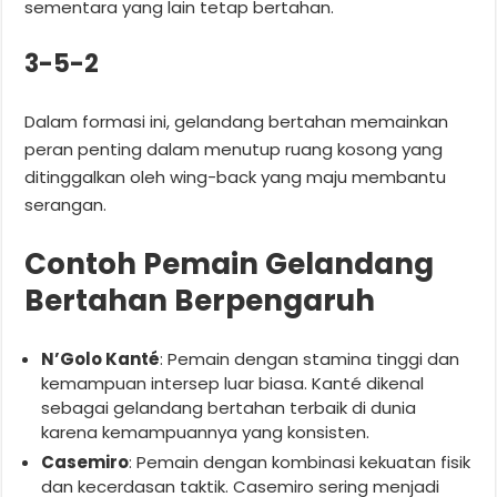
sementara yang lain tetap bertahan.
3-5-2
Dalam formasi ini, gelandang bertahan memainkan
peran penting dalam menutup ruang kosong yang
ditinggalkan oleh wing-back yang maju membantu
serangan.
Contoh Pemain Gelandang
Bertahan Berpengaruh
N’Golo Kanté
: Pemain dengan stamina tinggi dan
kemampuan intersep luar biasa. Kanté dikenal
sebagai gelandang bertahan terbaik di dunia
karena kemampuannya yang konsisten.
Casemiro
: Pemain dengan kombinasi kekuatan fisik
dan kecerdasan taktik. Casemiro sering menjadi