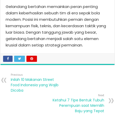
Gelandang bertahan memainkan peran penting
dalam keberhasilan sebuah tim di era sepak bola
modern. Posisi ini membutuhkan pemain dengan
kemampuan fisik, teknis, dan kecerdasan taktik yang
luar biasa. Dengan tanggung jawab yang besar,
gelandang bertahan menjadi salah satu elemen
krusial dalam setiap strategi permainan.
Previous
Inilah 10 Makanan Street
Food Indonesia yang Wajib
Dicoba
Next
Ketahui 7 Tipe Bentuk Tubuh
Perempuan saat Memilih
Baju yang Tepat