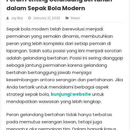
dalam Sepak Bola Modern
Joy Boy
January 21, 2025
News
Sepak bola modern telah berevolusi menjadi
permainan yang semakin dinamis, membutuhkan
peran yang lebih kompleks dari setiap pemain di
lapangan. Salah satu posisi yang kini menjadi sorotan
adalah gelandang bertahan. Posisi ini sering dianggap
sebagai jantung permainan karena gelandang
bertahan bertanggung jawab menjaga
keseimbangan antara serangan dan pertahanan. Jika
Anda tertarik untuk mendalami berbagai aspek
strategi sepak bola,
kunjungi website
untuk
mendapatkan wawasan yang lebih lengkap.
Peran gelandang bertahan tidak hanya terbatas
pada memutus serangan lawan, tetapi juga
mengatur alur permainan tim. Dalam banyak kasus,