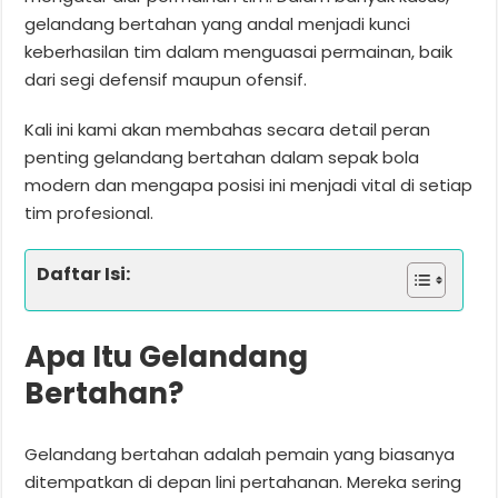
gelandang bertahan yang andal menjadi kunci
keberhasilan tim dalam menguasai permainan, baik
dari segi defensif maupun ofensif.
Kali ini kami akan membahas secara detail peran
penting gelandang bertahan dalam sepak bola
modern dan mengapa posisi ini menjadi vital di setiap
tim profesional.
Daftar Isi:
Apa Itu Gelandang
Bertahan?
Gelandang bertahan adalah pemain yang biasanya
ditempatkan di depan lini pertahanan. Mereka sering