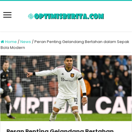
Home
/
News
/
Peran Penting Gelandang Bertahan dalam Sepak
Bola Modern
Peran Penting Gelandang Bertahan