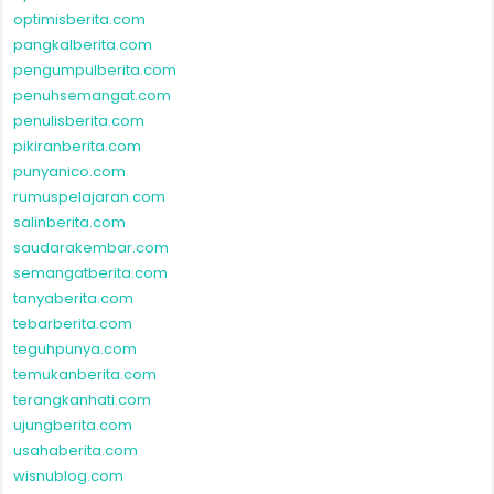
optimisberita.com
pangkalberita.com
pengumpulberita.com
penuhsemangat.com
penulisberita.com
pikiranberita.com
punyanico.com
rumuspelajaran.com
salinberita.com
saudarakembar.com
semangatberita.com
tanyaberita.com
tebarberita.com
teguhpunya.com
temukanberita.com
terangkanhati.com
ujungberita.com
usahaberita.com
wisnublog.com