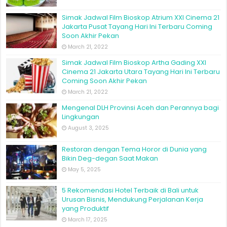
Simak Jadwal Film Bioskop Atrium XXI Cinema 21
Jakarta Pusat Tayang Hari Ini Terbaru Coming
Soon Akhir Pekan
March 21, 2022
Simak Jadwal Film Bioskop Artha Gading XXI
Cinema 21 Jakarta Utara Tayang Hari Ini Terbaru
Coming Soon Akhir Pekan
March 21, 2022
Mengenal DLH Provinsi Aceh dan Perannya bagi
Lingkungan
August 3, 2025
Restoran dengan Tema Horor di Dunia yang
Bikin Deg-degan Saat Makan
May 5, 2025
5 Rekomendasi Hotel Terbaik di Bali untuk
Urusan Bisnis, Mendukung Perjalanan Kerja
yang Produktif
March 17, 2025