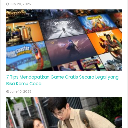
July 20, 2025
7 Tips Mendapatkan Game Gratis Secara Legal yang
Bisa Kamu Coba
June 10, 2025