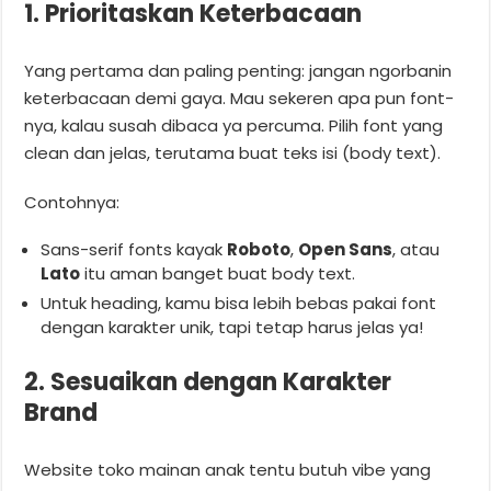
1. Prioritaskan Keterbacaan
Yang pertama dan paling penting: jangan ngorbanin
keterbacaan demi gaya. Mau sekeren apa pun font-
nya, kalau susah dibaca ya percuma. Pilih font yang
clean dan jelas, terutama buat teks isi (body text).
Contohnya:
Sans-serif fonts kayak
Roboto
,
Open Sans
, atau
Lato
itu aman banget buat body text.
Untuk heading, kamu bisa lebih bebas pakai font
dengan karakter unik, tapi tetap harus jelas ya!
2. Sesuaikan dengan Karakter
Brand
Website toko mainan anak tentu butuh vibe yang