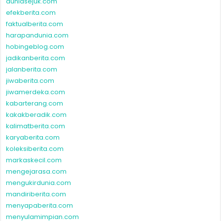
duniasejuk.com
efekberita.com
faktualberita.com
harapandunia.com
hobingeblog.com
jadikanberita.com
jalanberita.com
jiwaberita.com
jiwamerdeka.com
kabarterang.com
kakakberadik.com
kalimatberita.com
karyaberita.com
koleksiberita.com
markaskecil.com
mengejarasa.com
mengukirdunia.com
mandiriberita.com
menyapaberita.com
menyulamimpian.com