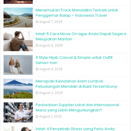
Menemukan Track Mandalika Terbaik untuk
Penggemar Balap – Indonesia Travel
August 7, 2026
Inilah 5 Cara Move On agar Anda Dapat Segera
Melupakan Mantan
August 5, 2026
6 Style Hijab Casual & Simple untuk Outfit
Sehari-hari
August 4, 2026
Menapaki Keindahan Alam Lombok:
Petualangan Mendaki di Bukit Tersembunyi
August 2, 2026
Perbedaan Supplier Lokal dan Internasional:
Mana yang Lebih Menguntungkan?
August 1, 2026
Inilah 4 Penyebab Stress yang Perlu Anda