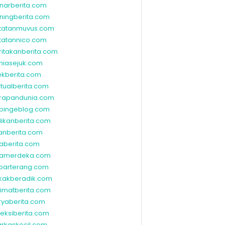
narberita.com
ningberita.com
tatanmuvus.com
tatannico.com
ritakanberita.com
niasejuk.com
ekberita.com
ktualberita.com
rapandunia.com
bingeblog.com
dikanberita.com
lanberita.com
waberita.com
wamerdeka.com
barterang.com
kakberadik.com
limatberita.com
ryaberita.com
leksiberita.com
rkaskecil.com