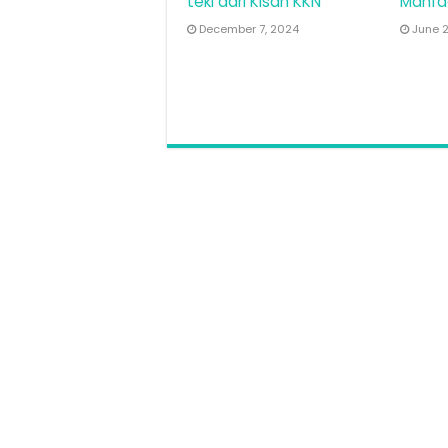
teki dari Kisah KKN
Manfa
December 7, 2024
June 