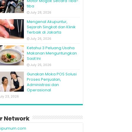
Motor Mogok Secara Tiba-
tiba
July 28, 2026
Mengenal Akupuntur,
Sejarah Singkat dan Klinik
Terbaik di Jakarta
July 26, 2026
Ketahui 3 Peluang Usaha
Makanan Menguntungkan
Saat Ini
July 25, 2026
Gunakan Moka POS Solusi
Proses Penjualan,
Administrasi dan
Operasional
uly 23, 2026
r Network
sipumum.com