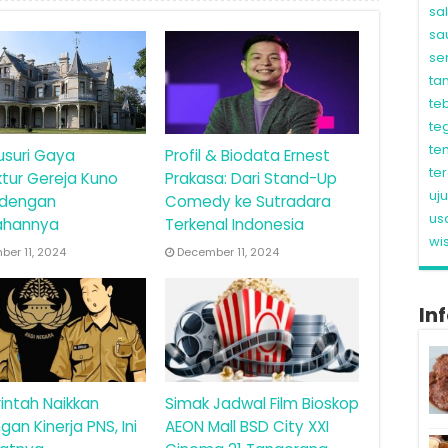
sa
sa
se
ta
te
te
te
usuri Gaya
Profil & Biodata Ernest
te
ktur Gereja Kuno
Prakasa: Dari Stand-Up
uj
 dengan
Comedy ke Sutradara
us
ahannya
Terkenal Indonesia
wi
er 11, 2024
December 11, 2024
In
intah Naikkan
Simak Jadwal Film Bioskop
gan Kinerja PNS, Ini
AEON Mall BSD City XXI