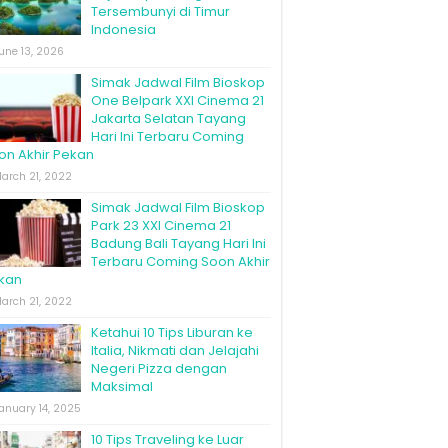
Tersembunyi di Timur
Indonesia
une 13, 2026
Simak Jadwal Film Bioskop
One Belpark XXI Cinema 21
Jakarta Selatan Tayang
Hari Ini Terbaru Coming
on Akhir Pekan
arch 21, 2022
Simak Jadwal Film Bioskop
Park 23 XXI Cinema 21
Badung Bali Tayang Hari Ini
Terbaru Coming Soon Akhir
kan
arch 21, 2022
Ketahui 10 Tips Liburan ke
Italia, Nikmati dan Jelajahi
Negeri Pizza dengan
Maksimal
anuary 14, 2025
10 Tips Traveling ke Luar