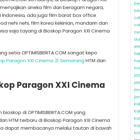
be
menyajikan aneka film dari beragam negara,
be
i Indonesia, ada juga film barat box office
ca
wood nehi nehi, film korea kekinian, mandarin dan
ca
 bisa saja tayang di Bioskop Paragon XXI Cinema
ce
du
ef
ung setia OPTIMISBERITA.COM sangat kepo
fa
kop Paragon XXI Cinema 21 Semarang
HTM dan
ha
ho
ja
kop Paragon XXI Cinema
ja
ji
ji
ka
ka
lm bioskop di OPTIMISBERITA.COM yang
ka
dan HTM terbaru di Bioskop Paragon XXI Cinema
ka
da dapat membacanya melalui tautan di bawah
ko
ma