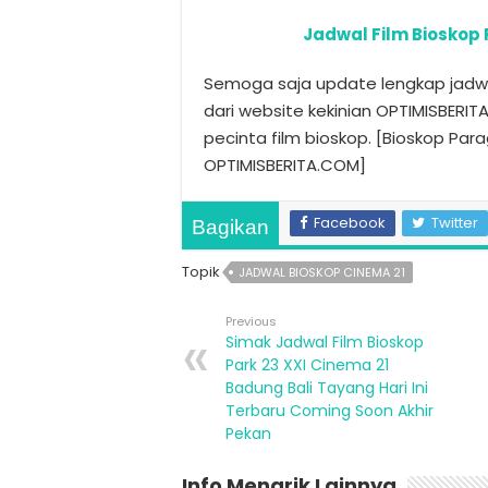
Jadwal Film Bioskop
Semoga saja update lengkap jadwa
dari website kekinian OPTIMISBERI
pecinta film bioskop. [Bioskop Pa
OPTIMISBERITA.COM]
Facebook
Twitter
Bagikan
Topik
JADWAL BIOSKOP CINEMA 21
Previous
Simak Jadwal Film Bioskop
Park 23 XXI Cinema 21
Badung Bali Tayang Hari Ini
Terbaru Coming Soon Akhir
Pekan
Info Menarik Lainnya