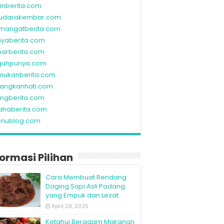
linberita.com
udarakembar.com
mangatberita.com
nyaberita.com
barberita.com
guhpunya.com
mukanberita.com
rangkanhati.com
ungberita.com
ahaberita.com
snublog.com
formasi Pilihan
Cara Membuat Rendang
Daging Sapi Asli Padang
yang Empuk dan Lezat
April 29, 2025
Ketahui Beragam Makanan