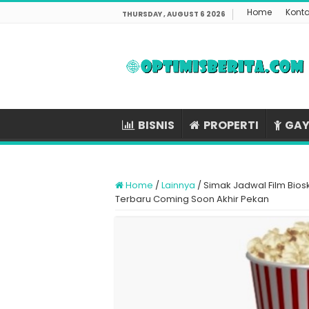
Home
Kont
THURSDAY , AUGUST 6 2026
BISNIS
PROPERTI
GAY
Home
/
Lainnya
/
Simak Jadwal Film Bios
Terbaru Coming Soon Akhir Pekan