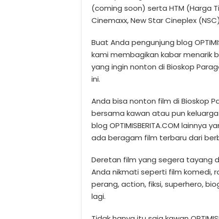
(coming soon) serta HTM (Harga Tik
Cinemaxx, New Star Cineplex (NSC),
Buat Anda pengunjung blog OPTIMIS
kami membagikan kabar menarik b
yang ingin nonton di Bioskop Para
ini.
Anda bisa nonton film di Bioskop 
bersama kawan atau pun keluarga 
blog OPTIMISBERITA.COM lainnya ya
ada beragam film terbaru dari ber
Deretan film yang segera tayang d
Anda nikmati seperti film komedi, r
perang, action, fiksi, superhero, bi
lagi.
Tidak hanya itu saja kawan OPTIMI