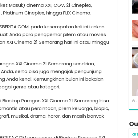
et Masuk) cinema XXI, CGV, 21 Cineplex,
 Platinum Cineplex, hingga FLIX Cinema.
BERITA.COM, pada kesempatan kali ini izinkan
uat Anda para penggemar pilem atau movies
gon XXI Cinema 21 Semarang hari ini atau minggu
Paragon XXI Cinema 21 Semarang sendirian,
Anda, serta bisa juga mengajak pengunjung
ng Anda kenal. Kemungkinan bulan ini bakalan
bagai genre atau kategori.
i Bioskop Paragon XXI Cinema 21 Semarang bisa
J
omantis atau percintaan, pilem keluarga, biopic,
ografi, musikal, drama, horor, dan masih banyak
Ou
ar
SBERITA.COM semuanya, di Bioskop Paragon XXI