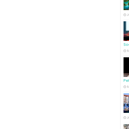
J
So
M
Pe
M
J