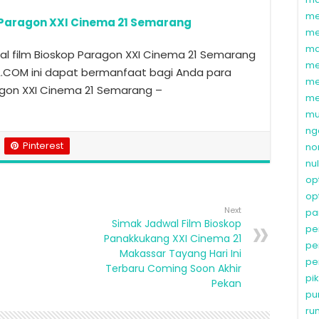
me
 Paragon XXI Cinema 21 Semarang
me
ma
l film Bioskop Paragon XXI Cinema 21 Semarang
me
TA.COM ini dapat bermanfaat bagi Anda para
me
ragon XXI Cinema 21 Semarang –
me
mu
ng
Pinterest
no
nu
op
op
Next
pa
Simak Jadwal Film Bioskop
pe
Panakkukang XXI Cinema 21
pe
Makassar Tayang Hari Ini
pe
Terbaru Coming Soon Akhir
pi
Pekan
pu
ru