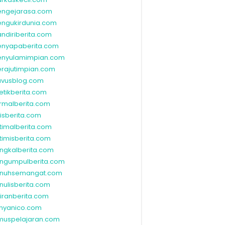
ngejarasa.com
ngukirdunia.com
ndiriberita.com
nyapaberita.com
nyulamimpian.com
rajutimpian.com
vusblog.com
etikberita.com
rmalberita.com
lisberita.com
timalberita.com
timisberita.com
ngkalberita.com
ngumpulberita.com
nuhsemangat.com
nulisberita.com
kiranberita.com
nyanico.com
muspelajaran.com