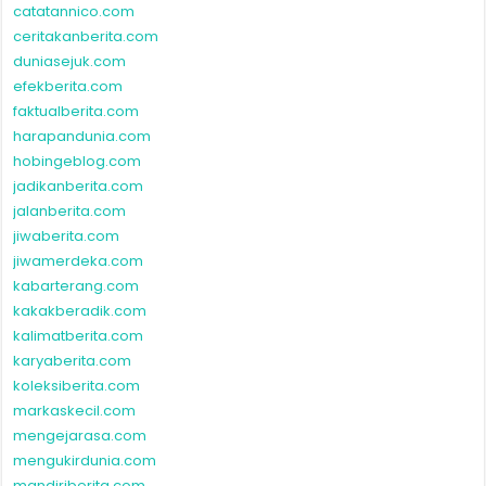
catatannico.com
ceritakanberita.com
duniasejuk.com
efekberita.com
faktualberita.com
harapandunia.com
hobingeblog.com
jadikanberita.com
jalanberita.com
jiwaberita.com
jiwamerdeka.com
kabarterang.com
kakakberadik.com
kalimatberita.com
karyaberita.com
koleksiberita.com
markaskecil.com
mengejarasa.com
mengukirdunia.com
mandiriberita.com