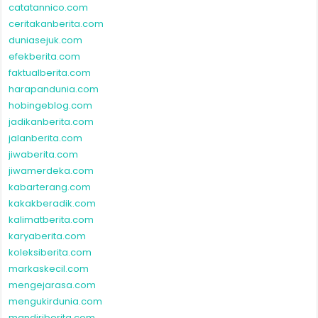
catatannico.com
ceritakanberita.com
duniasejuk.com
efekberita.com
faktualberita.com
harapandunia.com
hobingeblog.com
jadikanberita.com
jalanberita.com
jiwaberita.com
jiwamerdeka.com
kabarterang.com
kakakberadik.com
kalimatberita.com
karyaberita.com
koleksiberita.com
markaskecil.com
mengejarasa.com
mengukirdunia.com
mandiriberita.com