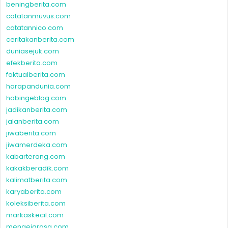
beningberita.com
catatanmuvus.com
catatannico.com
ceritakanberita.com
duniasejuk.com
efekberita.com
faktualberita.com
harapandunia.com
hobingeblog.com
jadikanberita.com
jalanberita.com
jiwaberita.com
jiwamerdeka.com
kabarterang.com
kakakberadik.com
kalimatberita.com
karyaberita.com
koleksiberita.com
markaskecil.com
mengejarasa.com