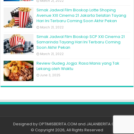
March 21, 2022
Simak Jadwal Film Bioskop Lotte Shoping
Avenue XXI Cinema 21 Jakarta Selatan Tayang
Hari Ini Terbaru Coming Soon Akhir Pekan
March 21, 2022
Simak Jadwal Film Bioskop SCP XXI Cinema 21
Samarinda Tayang Hari Ini Terbaru Coming
Soon Akhir Pekan
March 21, 2022
Review Gudeg Jogja: Rasa Manis yang Tak
Lekang oleh Waktu
June 3, 2025
Designed by
OPTIMISBERITA.COM
and
JALANBERITA.COM
© Copyright 2026, All Rights Reserved