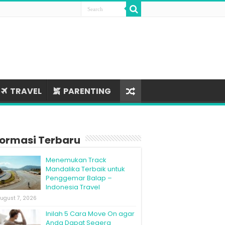
TRAVEL
PARENTING
formasi Terbaru
Menemukan Track
Mandalika Terbaik untuk
Penggemar Balap –
Indonesia Travel
ugust 7, 2026
Inilah 5 Cara Move On agar
Anda Dapat Segera