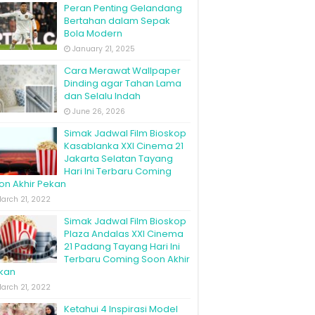
Peran Penting Gelandang
Bertahan dalam Sepak
Bola Modern
January 21, 2025
Cara Merawat Wallpaper
Dinding agar Tahan Lama
dan Selalu Indah
June 26, 2026
Simak Jadwal Film Bioskop
Kasablanka XXI Cinema 21
Jakarta Selatan Tayang
Hari Ini Terbaru Coming
on Akhir Pekan
arch 21, 2022
Simak Jadwal Film Bioskop
Plaza Andalas XXI Cinema
21 Padang Tayang Hari Ini
Terbaru Coming Soon Akhir
kan
arch 21, 2022
Ketahui 4 Inspirasi Model