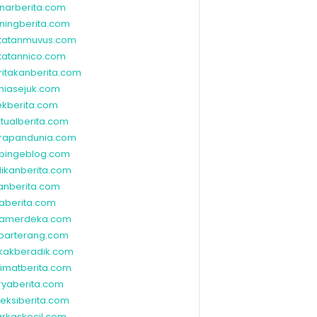
narberita.com
ningberita.com
tatanmuvus.com
tatannico.com
ritakanberita.com
niasejuk.com
ekberita.com
ktualberita.com
rapandunia.com
bingeblog.com
dikanberita.com
lanberita.com
waberita.com
wamerdeka.com
barterang.com
kakberadik.com
limatberita.com
ryaberita.com
leksiberita.com
rkaskecil.com