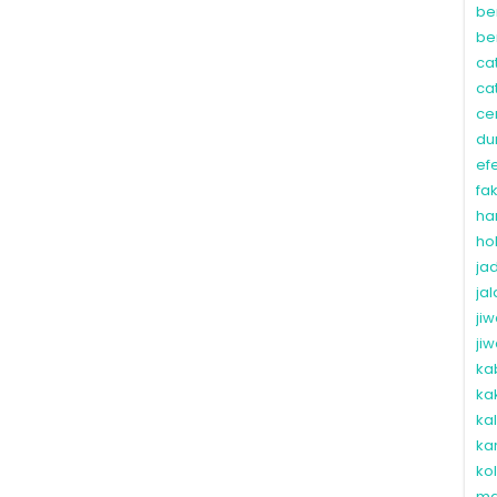
be
be
ca
ca
ce
du
ef
fa
ha
ho
ja
ja
ji
ji
ka
ka
ka
ka
ko
ma