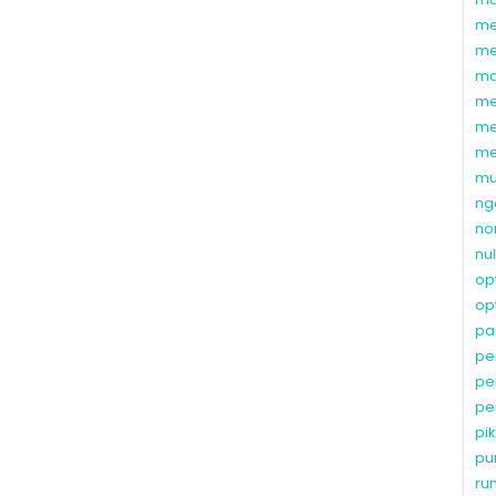
me
me
ma
me
me
me
mu
ng
no
nu
op
op
pa
pe
pe
pe
pi
pu
ru