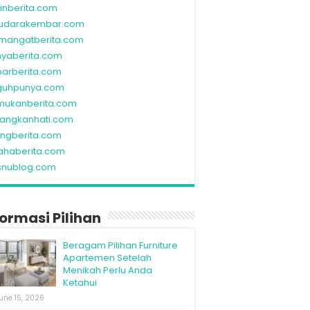
linberita.com
udarakembar.com
mangatberita.com
nyaberita.com
barberita.com
guhpunya.com
mukanberita.com
rangkanhati.com
ungberita.com
ahaberita.com
snublog.com
formasi Pilihan
Beragam Pilihan Furniture
Apartemen Setelah
Menikah Perlu Anda
Ketahui
une 15, 2026