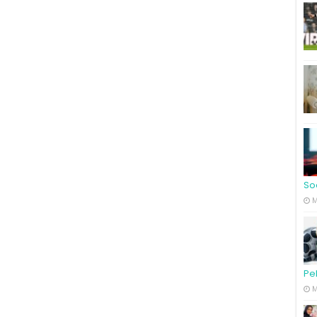
So
M
Pe
M