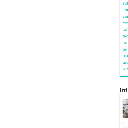
sa
sa
se
ta
te
te
te
te
uj
us
wi
In
J