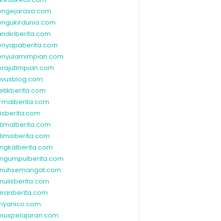
ngejarasa.com
ngukirdunia.com
ndiriberita.com
nyapaberita.com
nyulamimpian.com
rajutimpian.com
vusblog.com
etikberita.com
rmalberita.com
lisberita.com
timalberita.com
timisberita.com
ngkalberita.com
ngumpulberita.com
nuhsemangat.com
nulisberita.com
kiranberita.com
nyanico.com
muspelajaran.com