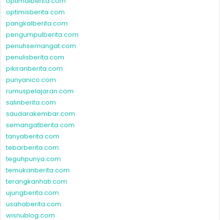
optimalberita.com
optimisberita.com
pangkalberita.com
pengumpulberita.com
penuhsemangat.com
penulisberita.com
pikiranberita.com
punyanico.com
rumuspelajaran.com
salinberita.com
saudarakembar.com
semangatberita.com
tanyaberita.com
tebarberita.com
teguhpunya.com
temukanberita.com
terangkanhati.com
ujungberita.com
usahaberita.com
wisnublog.com