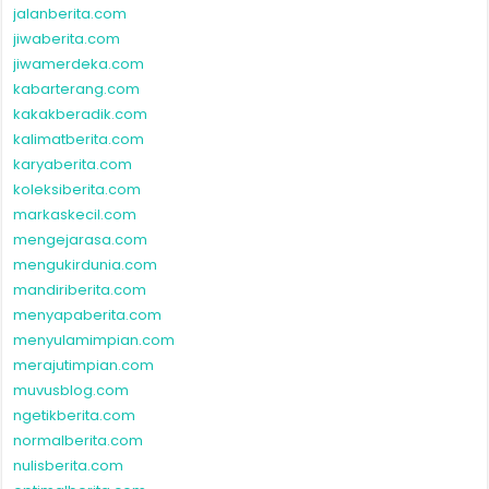
jalanberita.com
jiwaberita.com
jiwamerdeka.com
kabarterang.com
kakakberadik.com
kalimatberita.com
karyaberita.com
koleksiberita.com
markaskecil.com
mengejarasa.com
mengukirdunia.com
mandiriberita.com
menyapaberita.com
menyulamimpian.com
merajutimpian.com
muvusblog.com
ngetikberita.com
normalberita.com
nulisberita.com