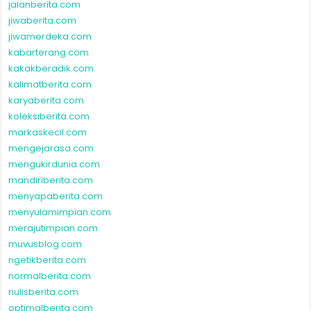
jalanberita.com
jiwaberita.com
jiwamerdeka.com
kabarterang.com
kakakberadik.com
kalimatberita.com
karyaberita.com
koleksiberita.com
markaskecil.com
mengejarasa.com
mengukirdunia.com
mandiriberita.com
menyapaberita.com
menyulamimpian.com
merajutimpian.com
muvusblog.com
ngetikberita.com
normalberita.com
nulisberita.com
optimalberita.com