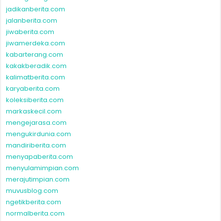
jadikanberita.com
jalanberita.com
jiwaberita.com
jiwamerdeka.com
kabarterang.com
kakakberadik.com
kalimatberita.com
karyaberita.com
koleksiberita.com
markaskecil.com
mengejarasa.com
mengukirdunia.com
mandiriberita.com
menyapaberita.com
menyulamimpian.com
merajutimpian.com
muvusblog.com
ngetikberita.com
normalberita.com