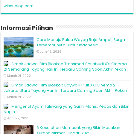
wisnublog.com
Informasi Pilihan
Cara Menuju Pulau Wayag Raja Ampat, Surga
Tersembunyi di Timur Indonesia
June 13, 2026
Simak Jadwal Film Bioskop Transmart Setiabudi XXI Cinema
21 Semarang Tayang Hari Ini Terbaru Coming Soon Akhir Pekan
March 21, 2022
Simak Jadwal Film Bioskop Baywalk Pluit XXI Cinema 21
Jakarta Utara Tayang Hari Ini Terbaru Coming Soon Akhir Pekan
March 21, 2022
Mengenal Ayam Taliwang yang Gurih, Manis, Pedas dan Bikin
Nagih
April 22, 2025
6 Kesalahan Memasak yang Bikin Masakan
Kurang Nikmat, Hindari Yuk!