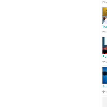
M
Te
F
Pe
M
So
M