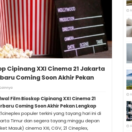
A
op Cipinang XXI Cinema 21 Jakarta
erbaru Coming Soon Akhir Pekan
Lainnya
A
wal Film Bioskop Cipinang XXI Cinema 21
Terbaru Coming Soon Akhir Pekan Lengkap
21cineplex populer terkini yang tayang hari ini di
akarta Timur dan segera tayang minggu depan
A
et Masuk) cinema XXI, CGV, 21 Cineplex,