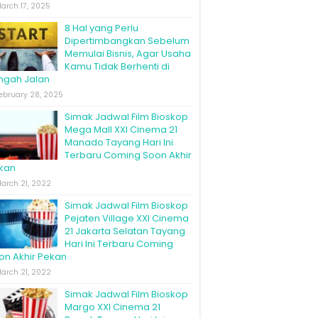
arch 17, 2025
8 Hal yang Perlu
Dipertimbangkan Sebelum
Memulai Bisnis, Agar Usaha
Kamu Tidak Berhenti di
ngah Jalan
ebruary 28, 2025
Simak Jadwal Film Bioskop
Mega Mall XXI Cinema 21
Manado Tayang Hari Ini
Terbaru Coming Soon Akhir
kan
arch 21, 2022
Simak Jadwal Film Bioskop
Pejaten Village XXI Cinema
21 Jakarta Selatan Tayang
Hari Ini Terbaru Coming
on Akhir Pekan
arch 21, 2022
Simak Jadwal Film Bioskop
Margo XXI Cinema 21