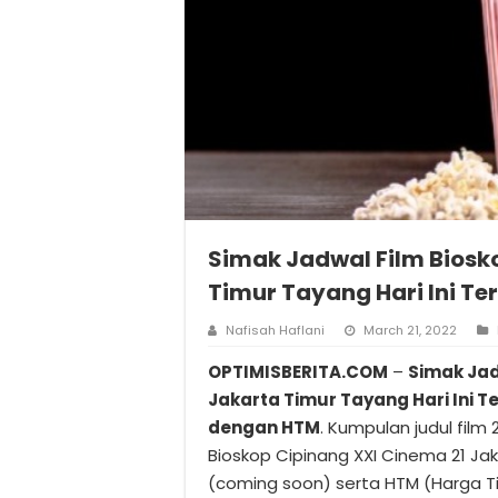
Simak Jadwal Film Biosk
Timur Tayang Hari Ini T
Nafisah Haflani
March 21, 2022
OPTIMISBERITA.COM
–
Simak Jad
Jakarta Timur Tayang Hari Ini 
dengan HTM
. Kumpulan judul film 
Bioskop Cipinang XXI Cinema 21 J
(coming soon) serta HTM (Harga Tik