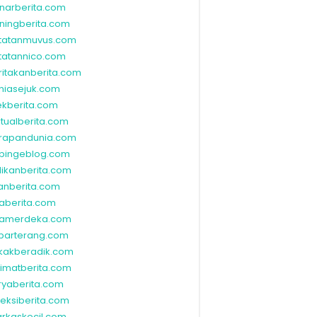
narberita.com
ningberita.com
tatanmuvus.com
tatannico.com
ritakanberita.com
niasejuk.com
ekberita.com
ktualberita.com
rapandunia.com
bingeblog.com
dikanberita.com
lanberita.com
waberita.com
wamerdeka.com
barterang.com
kakberadik.com
limatberita.com
ryaberita.com
leksiberita.com
rkaskecil.com