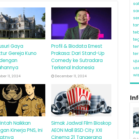
sa
sa
se
ta
te
te
usuri Gaya
Profil & Biodata Ernest
te
ktur Gereja Kuno
Prakasa: Dari Stand-Up
te
 dengan
Comedy ke Sutradara
uj
ahannya
Terkenal Indonesia
us
wi
er 11, 2024
December 11, 2024
In
intah Naikkan
Simak Jadwal Film Bioskop
gan Kinerja PNS, Ini
AEON Mall BSD City XXI
Pe
atnya
Cinema 21 Tangerang