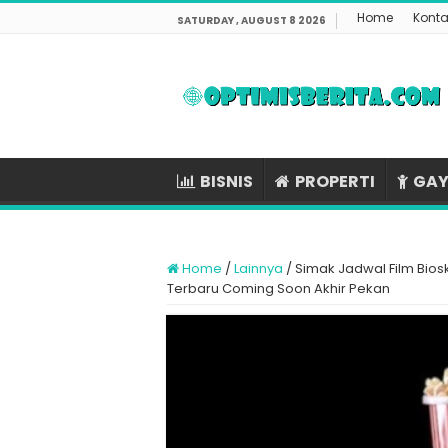
Home
Konta
SATURDAY , AUGUST 8 2026
BISNIS
PROPERTI
GAY
Home
/
Lainnya
/
Simak Jadwal Film Biosk
Terbaru Coming Soon Akhir Pekan