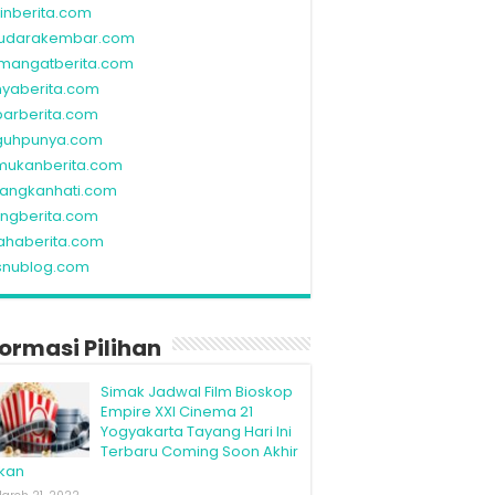
linberita.com
udarakembar.com
mangatberita.com
nyaberita.com
barberita.com
guhpunya.com
mukanberita.com
rangkanhati.com
ungberita.com
ahaberita.com
snublog.com
formasi Pilihan
Simak Jadwal Film Bioskop
Empire XXI Cinema 21
Yogyakarta Tayang Hari Ini
Terbaru Coming Soon Akhir
kan