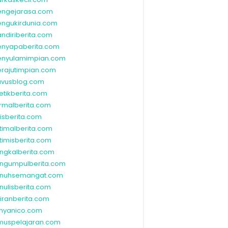
ngejarasa.com
ngukirdunia.com
ndiriberita.com
nyapaberita.com
nyulamimpian.com
rajutimpian.com
vusblog.com
etikberita.com
rmalberita.com
lisberita.com
timalberita.com
timisberita.com
ngkalberita.com
ngumpulberita.com
nuhsemangat.com
nulisberita.com
kiranberita.com
nyanico.com
muspelajaran.com