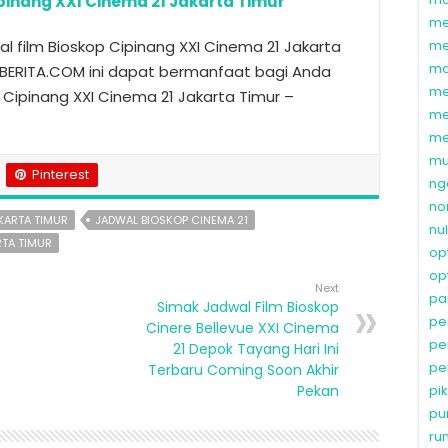
pinang XXI Cinema 21 Jakarta Timur
me
 film Bioskop Cipinang XXI Cinema 21 Jakarta
me
ma
ISBERITA.COM ini dapat bermanfaat bagi Anda
me
p Cipinang XXI Cinema 21 Jakarta Timur –
me
me
mu
Pinterest
ng
no
KARTA TIMUR
JADWAL BIOSKOP CINEMA 21
nu
RTA TIMUR
op
op
Next
pa
Simak Jadwal Film Bioskop
pe
Cinere Bellevue XXI Cinema
pe
21 Depok Tayang Hari Ini
pe
Terbaru Coming Soon Akhir
Pekan
pi
pu
ru