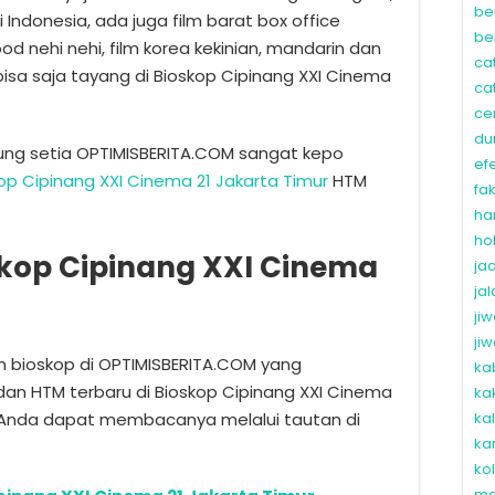
be
i Indonesia, ada juga film barat box office
be
wood nehi nehi, film korea kekinian, mandarin dan
ca
 bisa saja tayang di Bioskop Cipinang XXI Cinema
ca
ce
du
ung setia OPTIMISBERITA.COM sangat kepo
ef
op Cipinang XXI Cinema 21 Jakarta Timur
HTM
fa
ha
ho
kop Cipinang XXI Cinema
ja
ja
ji
ji
lm bioskop di OPTIMISBERITA.COM yang
ka
dan HTM terbaru di Bioskop Cipinang XXI Cinema
ka
a Anda dapat membacanya melalui tautan di
ka
ka
ko
ma