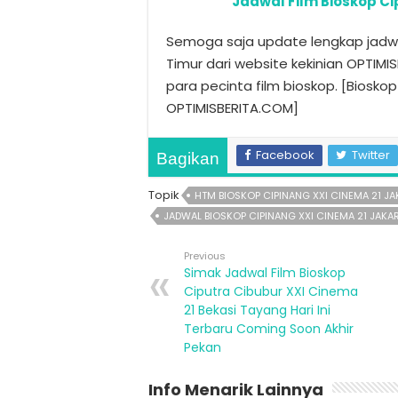
Jadwal Film Bioskop Ci
Semoga saja update lengkap jadwal
Timur dari website kekinian OPTIM
para pecinta film bioskop. [Biosko
OPTIMISBERITA.COM]
Facebook
Twitter
Bagikan
Topik
HTM BIOSKOP CIPINANG XXI CINEMA 21 JA
JADWAL BIOSKOP CIPINANG XXI CINEMA 21 JAKA
Previous
Simak Jadwal Film Bioskop
Ciputra Cibubur XXI Cinema
21 Bekasi Tayang Hari Ini
Terbaru Coming Soon Akhir
Pekan
Info Menarik Lainnya