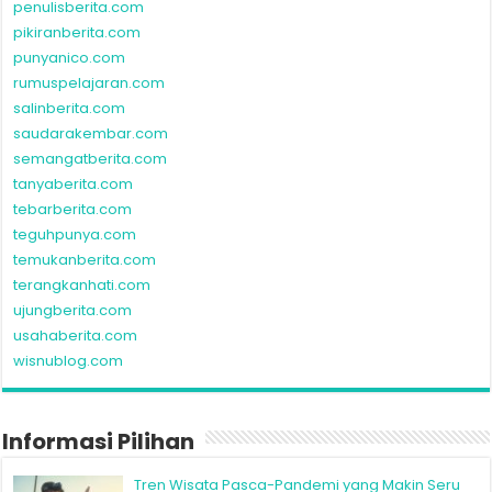
penulisberita.com
pikiranberita.com
punyanico.com
rumuspelajaran.com
salinberita.com
saudarakembar.com
semangatberita.com
tanyaberita.com
tebarberita.com
teguhpunya.com
temukanberita.com
terangkanhati.com
ujungberita.com
usahaberita.com
wisnublog.com
Informasi Pilihan
Tren Wisata Pasca-Pandemi yang Makin Seru