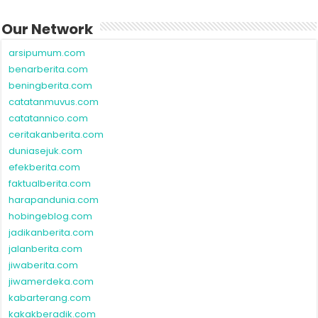
Our Network
arsipumum.com
benarberita.com
beningberita.com
catatanmuvus.com
catatannico.com
ceritakanberita.com
duniasejuk.com
efekberita.com
faktualberita.com
harapandunia.com
hobingeblog.com
jadikanberita.com
jalanberita.com
jiwaberita.com
jiwamerdeka.com
kabarterang.com
kakakberadik.com