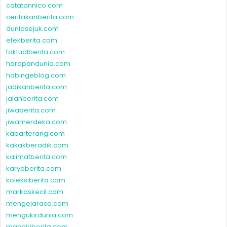
catatannico.com
ceritakanberita.com
duniasejuk.com
efekberita.com
faktualberita.com
harapandunia.com
hobingeblog.com
jadikanberita.com
jalanberita.com
jiwaberita.com
jiwamerdeka.com
kabarterang.com
kakakberadik.com
kalimatberita.com
karyaberita.com
koleksiberita.com
markaskecil.com
mengejarasa.com
mengukirdunia.com
mandiriberita.com