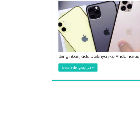
diinginkan, ada baiknya jika Anda haru
Baca Selengkapnya »