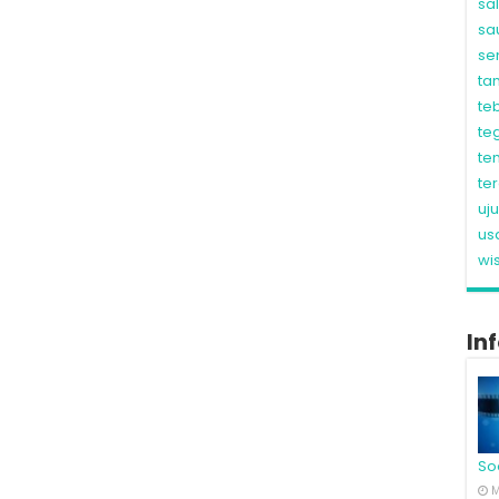
sa
sa
se
ta
te
te
te
te
uj
us
wi
In
So
M