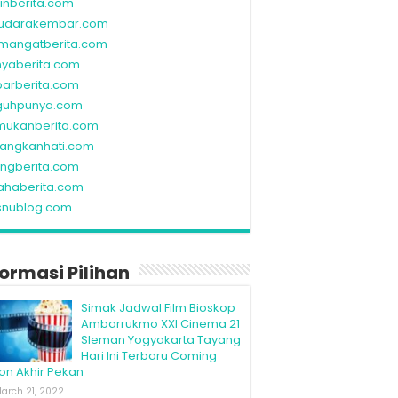
linberita.com
udarakembar.com
mangatberita.com
nyaberita.com
barberita.com
guhpunya.com
mukanberita.com
rangkanhati.com
ungberita.com
ahaberita.com
snublog.com
formasi Pilihan
Simak Jadwal Film Bioskop
Ambarrukmo XXI Cinema 21
Sleman Yogyakarta Tayang
Hari Ini Terbaru Coming
on Akhir Pekan
arch 21, 2022