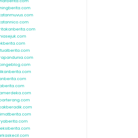
narberita.com
ningberita.com
tatanmuvus.com
tatannico.com
ritakanberita.com
niasejuk.com
ekberita.com
ktualberita.com
rapandunia.com
bingeblog.com
dikanberita.com
lanberita.com
waberita.com
wamerdeka.com
barterang.com
kakberadik.com
limatberita.com
ryaberita.com
leksiberita.com
rkaskecil.com