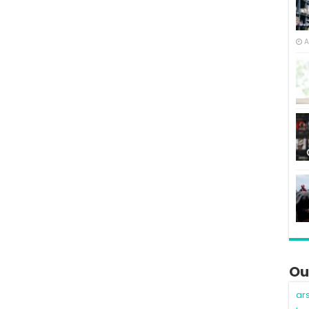
A
Ou
ar