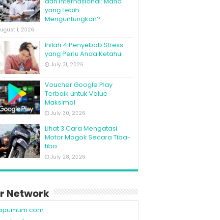
dan Internasional: Mana
yang Lebih
Menguntungkan?
ugust 1, 2026
Inilah 4 Penyebab Stress
yang Perlu Anda Ketahui
July 31, 2026
Voucher Google Play
Terbaik untuk Value
Maksimal
July 30, 2026
Lihat 3 Cara Mengatasi
Motor Mogok Secara Tiba-
tiba
July 28, 2026
r Network
sipumum.com