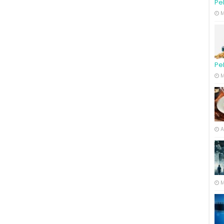
Pe
M
Pe
M
A
M