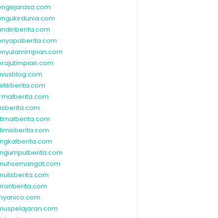
ngejarasa.com
ngukirdunia.com
ndiriberita.com
nyapaberita.com
nyulamimpian.com
rajutimpian.com
vusblog.com
etikberita.com
rmalberita.com
lisberita.com
timalberita.com
timisberita.com
ngkalberita.com
ngumpulberita.com
nuhsemangat.com
nulisberita.com
kiranberita.com
nyanico.com
muspelajaran.com