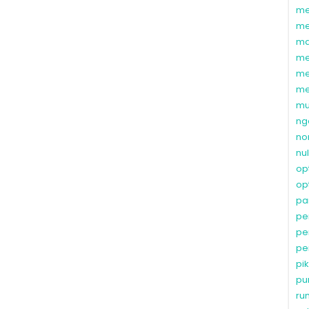
me
me
ma
me
me
me
mu
ng
no
nu
op
op
pa
pe
pe
pe
pi
pu
ru