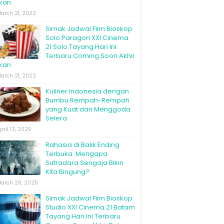
kan
arch 21, 2022
Simak Jadwal Film Bioskop
Solo Paragon XXI Cinema
21 Solo Tayang Hari Ini
Terbaru Coming Soon Akhir
kan
arch 21, 2022
Kuliner Indonesia dengan
Bumbu Rempah-Rempah
yang Kuat dan Menggoda
Selera
pril 13, 2025
Rahasia di Balik Ending
Terbuka: Mengapa
Sutradara Sengaja Bikin
Kita Bingung?
arch 29, 2025
Simak Jadwal Film Bioskop
Studio XXI Cinema 21 Batam
Tayang Hari Ini Terbaru