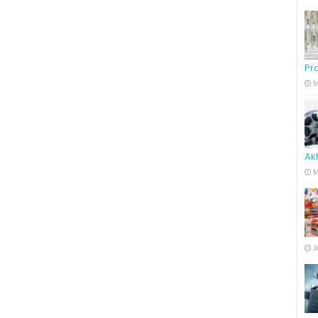
Pro
M
Ak
M
J