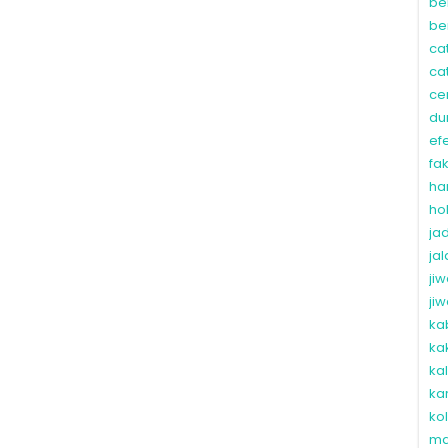
be
be
ca
ca
ce
du
ef
fa
ha
ho
ja
ja
ji
ji
ka
ka
ka
ka
ko
ma