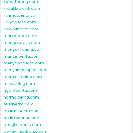
kabarterang.com
kakakberadik.com
kalimatberita.com
karyaberita.com
koleksiberita.com
markaskecil.com
mengejarasa.com
mengukirdunia.com
mandiriberita.com
menyapaberita.com
menyulamimpian.com
merajutimpian.com
muvusblog.com
ngetikberita.com
normalberita.com
nulisberita.com
optimalberita.com
optimisberita.com
pangkalberita.com
pengumpulberita.com