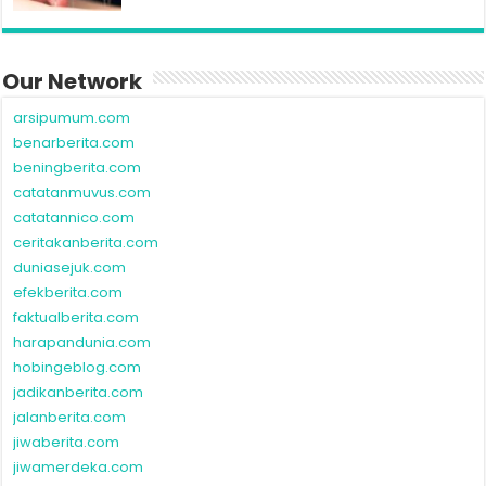
Our Network
arsipumum.com
benarberita.com
beningberita.com
catatanmuvus.com
catatannico.com
ceritakanberita.com
duniasejuk.com
efekberita.com
faktualberita.com
harapandunia.com
hobingeblog.com
jadikanberita.com
jalanberita.com
jiwaberita.com
jiwamerdeka.com