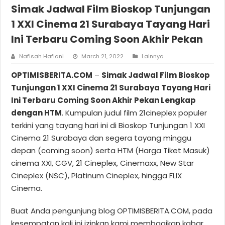
Simak Jadwal Film Bioskop Tunjungan
1 XXI Cinema 21 Surabaya Tayang Hari
Ini Terbaru Coming Soon Akhir Pekan
Nafisah Haflani
March 21, 2022
Lainnya
OPTIMISBERITA.COM
–
Simak Jadwal Film Bioskop
Tunjungan 1 XXI Cinema 21 Surabaya Tayang Hari
Ini Terbaru Coming Soon Akhir Pekan Lengkap
dengan HTM
. Kumpulan judul film 21cineplex populer
terkini yang tayang hari ini di Bioskop Tunjungan 1 XXI
Cinema 21 Surabaya dan segera tayang minggu
depan (coming soon) serta HTM (Harga Tiket Masuk)
cinema XXI, CGV, 21 Cineplex, Cinemaxx, New Star
Cineplex (NSC), Platinum Cineplex, hingga FLIX
Cinema.
Buat Anda pengunjung blog OPTIMISBERITA.COM, pada
kesempatan kali ini izinkan kami membagikan kabar