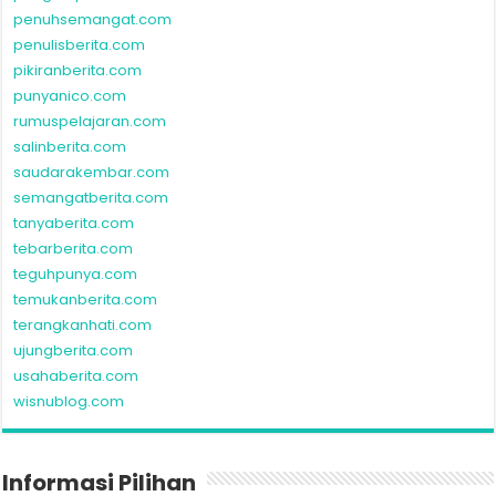
penuhsemangat.com
penulisberita.com
pikiranberita.com
punyanico.com
rumuspelajaran.com
salinberita.com
saudarakembar.com
semangatberita.com
tanyaberita.com
tebarberita.com
teguhpunya.com
temukanberita.com
terangkanhati.com
ujungberita.com
usahaberita.com
wisnublog.com
Informasi Pilihan