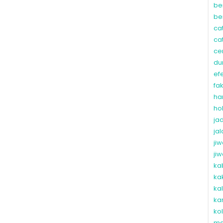
be
be
ca
ca
ce
du
ef
fa
ha
ho
ja
ja
ji
ji
ka
ka
ka
ka
ko
ma