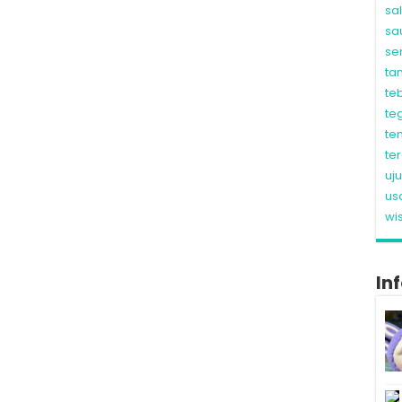
sa
sa
se
ta
te
te
te
te
uj
us
wi
In