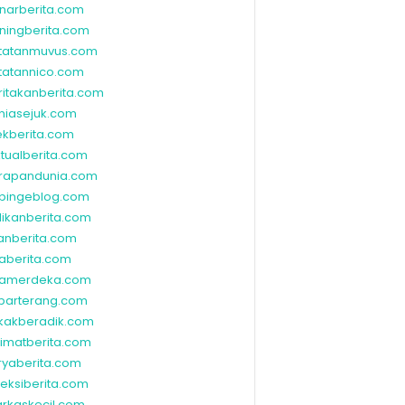
narberita.com
ningberita.com
tatanmuvus.com
tatannico.com
ritakanberita.com
niasejuk.com
ekberita.com
ktualberita.com
rapandunia.com
bingeblog.com
dikanberita.com
lanberita.com
waberita.com
wamerdeka.com
barterang.com
kakberadik.com
limatberita.com
ryaberita.com
leksiberita.com
rkaskecil.com