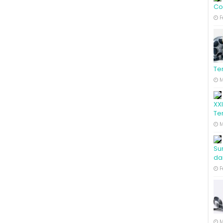
Co
F
Te
M
XX
Te
M
Su
da
F
M