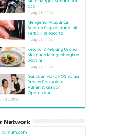
Motor Mogok Secara Tiba-
tiba
July 28, 2026
Mengenal Akupuntur,
Sejarah Singkat dan Klinik
Terbaik di Jakarta
July 26, 2026
Ketahui 3 Peluang Usaha
Makanan Menguntungkan
Saat Ini
July 25, 2026
Gunakan Moka POS Solusi
Proses Penjualan,
Administrasi dan
Operasional
uly 23, 2026
r Network
sipumum.com