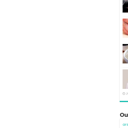
J
Ou
ar