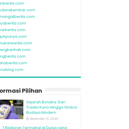
linberita.com
udarakembar.com
mangatberita.com
nyaberita.com
barberita.com
guhpunya.com
mukanberita.com
rangkanhati.com
ungberita.com
ahaberita.com
snublog.com
formasi Pilihan
Sejarah Boneka: Dari
Tradisi Kuno Hingga Simbol
Budaya Modern
December 13, 2024
7 Restoran Termahal di Dunia yang