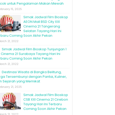
cok untuk Pengalaman Makan Mewah
ebruary 15, 2025
Simak Jadwal Film Bioskop
AEON Mall BSD City XXI
Cinema 21 Tangerang
Selatan Tayang Hari Ini
rbaru Coming Soon Akhir Pekan
arch 21, 2022
Simak Jadwal Film Bioskop Tunjungan 1
I Cinema 21 Surabaya Tayang Hari Ini
rbaru Coming Soon Akhir Pekan
arch 21, 2022
Destinasi Wisata di Bangka Belitung,
rga Tersembunyi dengan Pantai, Kuliner,
n Sejarah yang Memikat
ebruary 21, 2025
Simak Jadwal Film Bioskop
CSB XXI Cinema 21 Cirebon
Tayang Hari Ini Terbaru
Coming Soon Akhir Pekan
arch 21, 2022