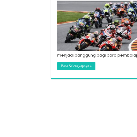
menjadi panggung bagi para pembalap t
Baca Selengkapnya »