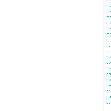
me
me
ma
me
me
me
mu
ng
no
nu
op
op
pa
pe
pe
pe
pi
pu
ru