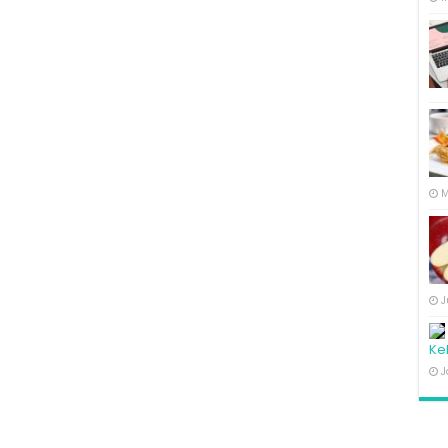
M
J
Ke
J