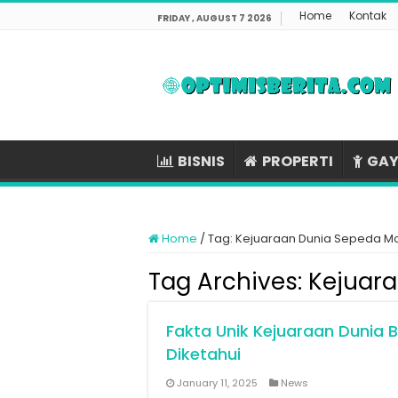
Home
Kontak
FRIDAY , AUGUST 7 2026
BISNIS
PROPERTI
GAY
Home
/
Tag:
Kejuaraan Dunia Sepeda M
Tag Archives:
Kejuar
Fakta Unik Kejuaraan Dunia
Diketahui
January 11, 2025
News