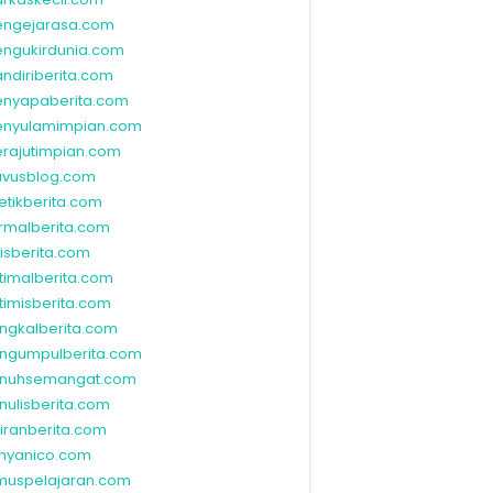
ngejarasa.com
ngukirdunia.com
ndiriberita.com
nyapaberita.com
nyulamimpian.com
rajutimpian.com
vusblog.com
etikberita.com
rmalberita.com
lisberita.com
timalberita.com
timisberita.com
ngkalberita.com
ngumpulberita.com
nuhsemangat.com
nulisberita.com
kiranberita.com
nyanico.com
muspelajaran.com