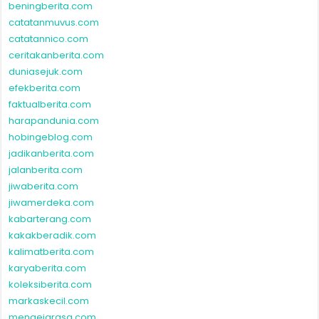
beningberita.com
catatanmuvus.com
catatannico.com
ceritakanberita.com
duniasejuk.com
efekberita.com
faktualberita.com
harapandunia.com
hobingeblog.com
jadikanberita.com
jalanberita.com
jiwaberita.com
jiwamerdeka.com
kabarterang.com
kakakberadik.com
kalimatberita.com
karyaberita.com
koleksiberita.com
markaskecil.com
mengejarasa.com