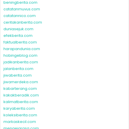
beningberita.com
catatanmuvus.com
catatannico.com
ceritakanberita.com
duniasejuk.com
efekberita.com
faktualberita.com
harapandunia.com
hobingeblog.com
jadikanberita.com
jalanberita.com
jiwaberita.com
jiwamerdeka.com
kabarterang.com
kakakberadik.com
kalimatberita.com
karyaberita.com
koleksiberita.com
markaskecil.com
mengejarasa.com