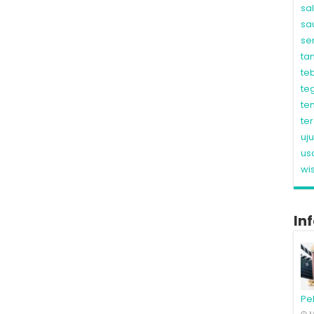
sa
sa
se
ta
te
te
te
te
uj
us
wi
In
Pe