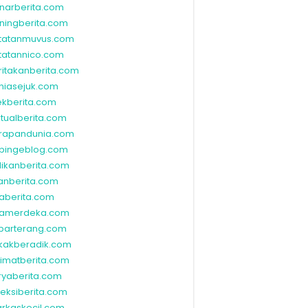
narberita.com
ningberita.com
tatanmuvus.com
tatannico.com
ritakanberita.com
niasejuk.com
ekberita.com
ktualberita.com
rapandunia.com
bingeblog.com
dikanberita.com
lanberita.com
waberita.com
wamerdeka.com
barterang.com
kakberadik.com
limatberita.com
ryaberita.com
leksiberita.com
rkaskecil.com