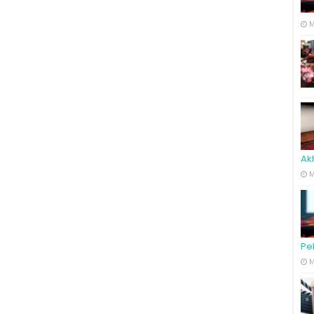
M
Ak
M
Pe
M