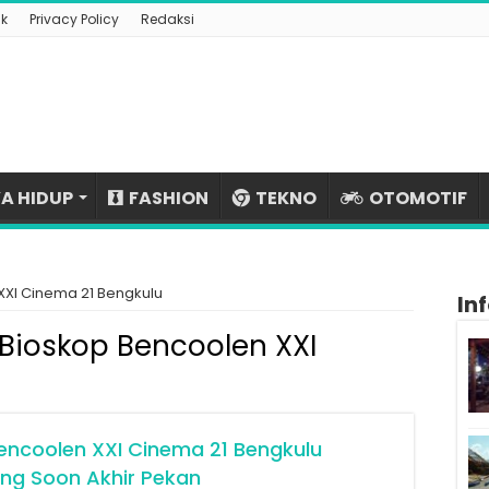
k
Privacy Policy
Redaksi
A HIDUP
FASHION
TEKNO
OTOMOTIF
XXI Cinema 21 Bengkulu
In
Bioskop Bencoolen XXI
encoolen XXI Cinema 21 Bengkulu
ing Soon Akhir Pekan