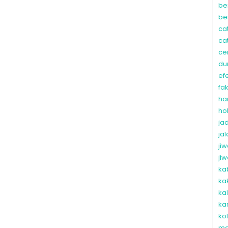
be
be
ca
ca
ce
du
ef
fa
ha
ho
ja
ja
ji
ji
ka
ka
ka
ka
ko
ma