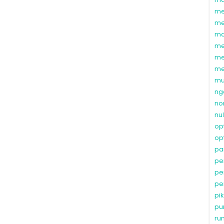
me
me
ma
me
me
me
mu
ng
no
nu
op
op
pa
pe
pe
pe
pi
pu
ru