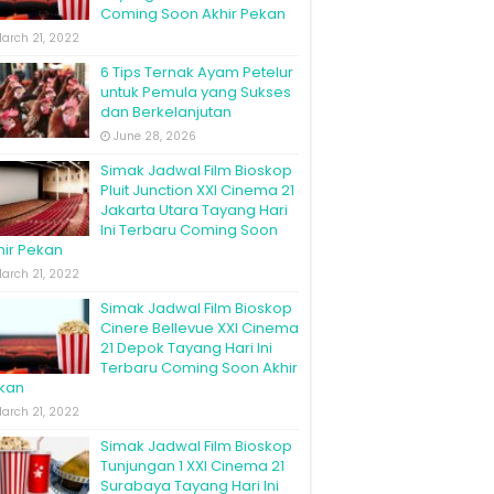
Coming Soon Akhir Pekan
arch 21, 2022
6 Tips Ternak Ayam Petelur
untuk Pemula yang Sukses
dan Berkelanjutan
June 28, 2026
Simak Jadwal Film Bioskop
Pluit Junction XXI Cinema 21
Jakarta Utara Tayang Hari
Ini Terbaru Coming Soon
hir Pekan
arch 21, 2022
Simak Jadwal Film Bioskop
Cinere Bellevue XXI Cinema
21 Depok Tayang Hari Ini
Terbaru Coming Soon Akhir
kan
arch 21, 2022
Simak Jadwal Film Bioskop
Tunjungan 1 XXI Cinema 21
Surabaya Tayang Hari Ini