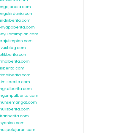
ngejarasa.com
ngukirdunia.com
ndiriberita.com
nyapaberita.com
nyulamimpian.com
rajutimpian.com
vusblog.com
etikberita.com
rmalberita.com
lisberita.com
timalberita.com
timisberita.com
ngkalberita.com
ngumpulberita.com
nuhsemangat.com
nulisberita.com
kiranberita.com
nyanico.com
muspelajaran.com