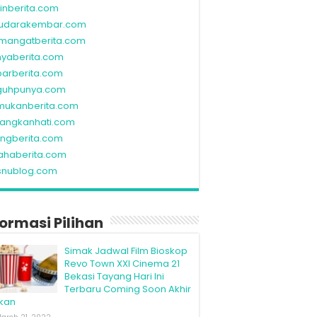
linberita.com
udarakembar.com
mangatberita.com
nyaberita.com
barberita.com
guhpunya.com
mukanberita.com
rangkanhati.com
ungberita.com
ahaberita.com
snublog.com
formasi Pilihan
Simak Jadwal Film Bioskop
Revo Town XXI Cinema 21
Bekasi Tayang Hari Ini
Terbaru Coming Soon Akhir
kan