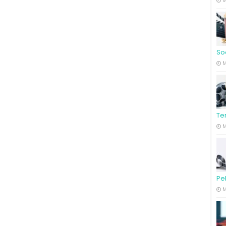
M
So
M
Te
M
Pe
M