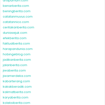
arsipumum.com
benarberita.com
beningberita.com
catatanmuvus.com
catatannico.com
ceritakanberita.com
duniasejuk.com
efekberita.com
faktualberita.com
harapandunia.com
hobingeblog.com
jadikanberita.com
jalanberita.com
jiwaberita.com
jiwamerdeka.com
kabarterang.com
kakakberadik.com
kalimatberita.com
karyaberita.com
koleksiberita.com