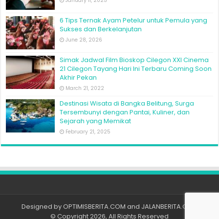
January 11, 2025
6 Tips Ternak Ayam Petelur untuk Pemula yang
Sukses dan Berkelanjutan
June 28, 2026
Simak Jadwal Film Bioskop Cilegon XXI Cinema
21 Cilegon Tayang Hari Ini Terbaru Coming Soon
Akhir Pekan
March 21, 2022
Destinasi Wisata di Bangka Belitung, Surga
Tersembunyi dengan Pantai, Kuliner, dan
Sejarah yang Memikat
February 21, 2025
Designed by
OPTIMISBERITA.COM
and
JALANBERITA.COM
© Copyright 2026, All Rights Reserved