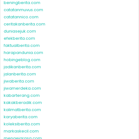
beningberita.com
catatanmuvus.com
catatannico.com
ceritakanberita.com
duniasejuk.com
efekberita.com
faktualberita.com
harapandunia.com
hobingeblog.com
jadikanberita.com
jalanberita.com
jiwaberita.com
jiwamerdeka.com
kabarterang.com
kakakberadik.com
kalimatberita.com
karyaberita.com
koleksiberita.com
markaskecil.com
mengejarasa.com