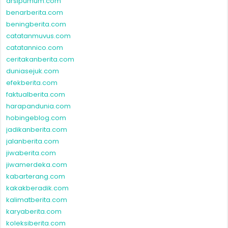
arsipumum.com
benarberita.com
beningberita.com
catatanmuvus.com
catatannico.com
ceritakanberita.com
duniasejuk.com
efekberita.com
faktualberita.com
harapandunia.com
hobingeblog.com
jadikanberita.com
jalanberita.com
jiwaberita.com
jiwamerdeka.com
kabarterang.com
kakakberadik.com
kalimatberita.com
karyaberita.com
koleksiberita.com