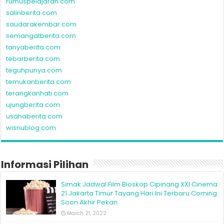
rumuspelajaran.com
salinberita.com
saudarakembar.com
semangatberita.com
tanyaberita.com
tebarberita.com
teguhpunya.com
temukanberita.com
terangkanhati.com
ujungberita.com
usahaberita.com
wisnublog.com
Informasi Pilihan
Simak Jadwal Film Bioskop Cipinang XXI Cinema
21 Jakarta Timur Tayang Hari Ini Terbaru Coming
Soon Akhir Pekan
March 21, 2022