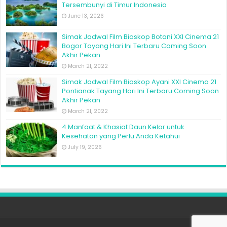
Tersembunyi di Timur Indonesia
June 13, 2026
Simak Jadwal Film Bioskop Botani XXI Cinema 21
Bogor Tayang Hari Ini Terbaru Coming Soon
Akhir Pekan
March 21, 2022
Simak Jadwal Film Bioskop Ayani XXI Cinema 21
Pontianak Tayang Hari Ini Terbaru Coming Soon
Akhir Pekan
March 21, 2022
4 Manfaat & Khasiat Daun Kelor untuk
Kesehatan yang Perlu Anda Ketahui
July 19, 2026