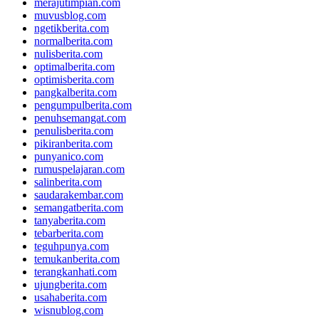
merajutimpian.com
muvusblog.com
ngetikberita.com
normalberita.com
nulisberita.com
optimalberita.com
optimisberita.com
pangkalberita.com
pengumpulberita.com
penuhsemangat.com
penulisberita.com
pikiranberita.com
punyanico.com
rumuspelajaran.com
salinberita.com
saudarakembar.com
semangatberita.com
tanyaberita.com
tebarberita.com
teguhpunya.com
temukanberita.com
terangkanhati.com
ujungberita.com
usahaberita.com
wisnublog.com