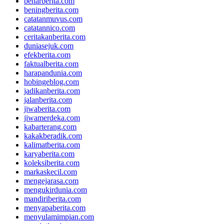
benarberita.com
beningberita.com
catatanmuvus.com
catatannico.com
ceritakanberita.com
duniasejuk.com
efekberita.com
faktualberita.com
harapandunia.com
hobingeblog.com
jadikanberita.com
jalanberita.com
jiwaberita.com
jiwamerdeka.com
kabarterang.com
kakakberadik.com
kalimatberita.com
karyaberita.com
koleksiberita.com
markaskecil.com
mengejarasa.com
mengukirdunia.com
mandiriberita.com
menyapaberita.com
menyulamimpian.com