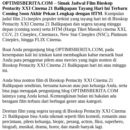
OPTIMISBERITA.COM
–
Simak Jadwal Film Bioskop
Pentacity XXI Cinema 21 Balikpapan Tayang Hari Ini Terbaru
Coming Soon Akhir Pekan Lengkap dengan HTM
. Kumpulan
judul film 21cineplex populer terkini yang tayang hari ini di Bioskop
Pentacity XXI Cinema 21 Balikpapan dan segera tayang minggu
depan (coming soon) serta HTM (Harga Tiket Masuk) cinema XXI,
CGV, 21 Cineplex, Cinemaxx, New Star Cineplex (NSC), Platinum
Cineplex, hingga FLIX Cinema.
Buat Anda pengunjung blog OPTIMISBERITA.COM, pada
kesempatan kali ini izinkan kami membagikan kabar menarik buat
Anda para penggemar pilem atau movies yang ingin nonton di
Bioskop Pentacity XXI Cinema 21 Balikpapan hari ini atau minggu
ini.
Anda bisa nonton film di Bioskop Pentacity XXI Cinema 21
Balikpapan sendirian, bersama kawan atau pun keluarga Anda, serta
bisa juga mengajak pengunjung blog OPTIMISBERITA.COM
lainnya yang Anda kenal. Kemungkinan bulan ini bakalan ada
beragam film terbaru dari berbagai genre atau kategori.
Deretan film yang segera tayang di Bioskop Pentacity XXI Cinema
21 Balikpapan bisa Anda nikmati seperti film komedi, romantis atau
percintaan, pilem keluarga, biopic, perang, action, fiksi, superhero,
biografi, musikal, drama, horor, dan masih banyak lagi.