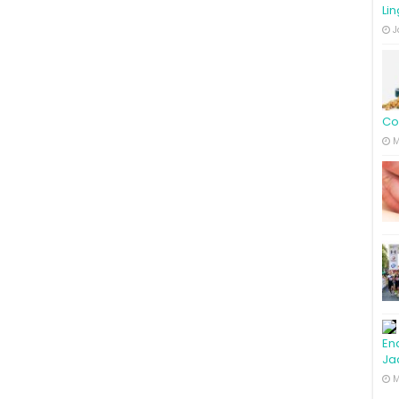
Li
J
Co
M
En
Ja
M