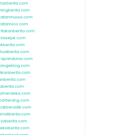
narberita.com
ningberita.com
tatanmuvus.com
tatannico.com
ritakanberita.com
niasejuk.com
ekberita.com
ktualberita.com
rapandunia.com
bingeblog.com
dikanberita.com
lanberita.com
waberita.com
wamerdeka.com
barterang.com
kakberadik.com
limatberita.com
ryaberita.com
leksiberita.com
rkaskecil.com