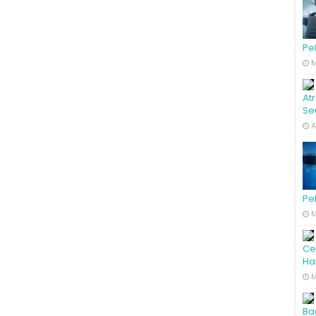
Pe
M
At
Se
A
Pe
M
Ce
Ha
M
Ba