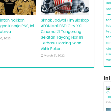
sa
sa
se
intah Naikkan
Simak Jadwal Film Bioskop
ta
gan Kinerja PNS, Ini
AEON Mall BSD City XXI
te
atnya
Cinema 21 Tangerang
te
Selatan Tayang Hari Ini
te
20, 2023
Terbaru Coming Soon
te
Akhir Pekan
uj
us
March 21, 2022
wi
In
Ci
Te
M