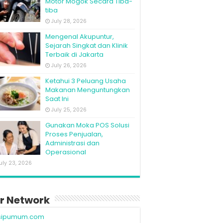
Motor Mogok Secara Tiba-
tiba
July 28, 2026
Mengenal Akupuntur,
Sejarah Singkat dan Klinik
Terbaik di Jakarta
July 26, 2026
Ketahui 3 Peluang Usaha
Makanan Menguntungkan
Saat Ini
July 25, 2026
Gunakan Moka POS Solusi
Proses Penjualan,
Administrasi dan
Operasional
uly 23, 2026
r Network
sipumum.com