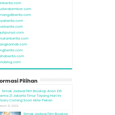
linberita.com
udarakembar.com
mangatberita.com
nyaberita.com
barberita.com
guhpunya.com
mukanberita.com
rangkanhati.com
ungberita.com
ahaberita.com
snublog.com
formasi Pilihan
Simak Jadwal Film Bioskop Arion XXI
nema 21 Jakarta Timur Tayang Hari Ini
rbaru Coming Soon Akhir Pekan
arch 21, 2022
Simak Jadwal Film Bioskop