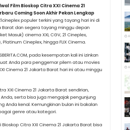
wal Film Bioskop Citra XXI Cinema 21
Terbaru Coming Soon Akhir Pekan Lengkap
21cineplex populer terkini yang tayang hari ini di
rta Barat dan segera tayang minggu depan
et Masuk) cinema XXI, CGV, 21 Cineplex,
A
 Platinum Cineplex, hingga FLIX Cinema.
BERITA.COM, pada kesempatan kali ini izinkan
uat Anda para penggemar pilem atau movies
A
XXI Cinema 21 Jakarta Barat hari ini atau minggu
tra XXI Cinema 21 Jakarta Barat sendirian,
Anda, serta bisa juga mengajak pengunjung
ng Anda kenal. Kemungkinan bulan ini bakalan
bagai genre atau kategori.
 Bioskop Citra XXI Cinema 21 Jakarta Barat bisa