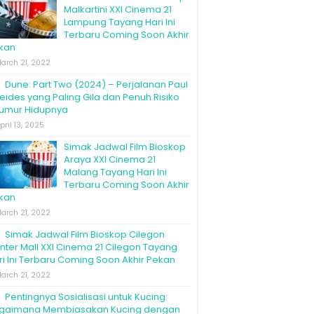
Malkartini XXI Cinema 21
Lampung Tayang Hari Ini
Terbaru Coming Soon Akhir
kan
arch 21, 2022
Dune: Part Two (2024) – Perjalanan Paul
reides yang Paling Gila dan Penuh Risiko
umur Hidupnya
pril 13, 2025
Simak Jadwal Film Bioskop
Araya XXI Cinema 21
Malang Tayang Hari Ini
Terbaru Coming Soon Akhir
kan
arch 21, 2022
Simak Jadwal Film Bioskop Cilegon
nter Mall XXI Cinema 21 Cilegon Tayang
ri Ini Terbaru Coming Soon Akhir Pekan
arch 21, 2022
Pentingnya Sosialisasi untuk Kucing:
gaimana Membiasakan Kucing dengan