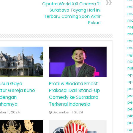
Ciputra World XXI Cinema 21
me
Surabaya Tayang Hari Ini
me
Terbaru Coming Soon Akhir
ma
Pekan
me
me
me
mu
ng
no
nu
op
op
usuri Gaya
Profil & Biodata Ernest
pa
ktur Gereja Kuno
Prakasa: Dari Stand-Up
pe
 dengan
Comedy ke Sutradara
pe
ahannya
Terkenal Indonesia
pe
er 11, 2024
December 11, 2024
pi
pu
ru