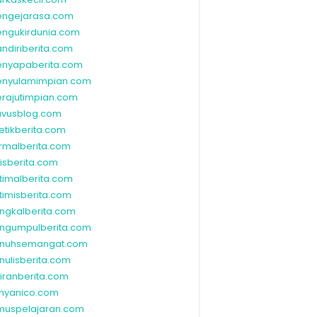
ngejarasa.com
ngukirdunia.com
ndiriberita.com
nyapaberita.com
nyulamimpian.com
rajutimpian.com
vusblog.com
etikberita.com
rmalberita.com
lisberita.com
timalberita.com
timisberita.com
ngkalberita.com
ngumpulberita.com
nuhsemangat.com
nulisberita.com
kiranberita.com
nyanico.com
muspelajaran.com