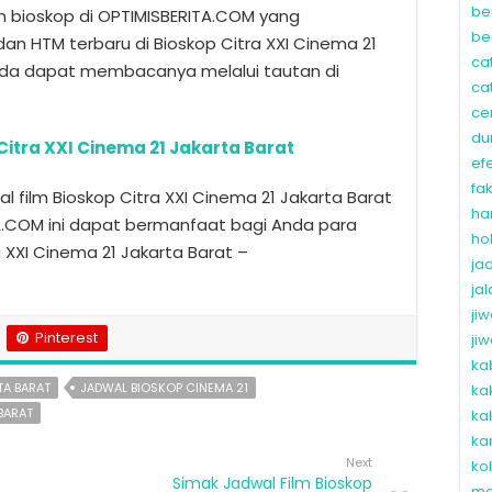
be
lm bioskop di OPTIMISBERITA.COM yang
be
an HTM terbaru di Bioskop Citra XXI Cinema 21
ca
nda dapat membacanya melalui tautan di
ca
ce
du
Citra XXI Cinema 21 Jakarta Barat
ef
fa
 film Bioskop Citra XXI Cinema 21 Jakarta Barat
ha
TA.COM ini dapat bermanfaat bagi Anda para
ho
a XXI Cinema 21 Jakarta Barat –
ja
ja
ji
Pinterest
ji
ka
TA BARAT
JADWAL BIOSKOP CINEMA 21
ka
BARAT
ka
ka
Next
ko
Simak Jadwal Film Bioskop
ma