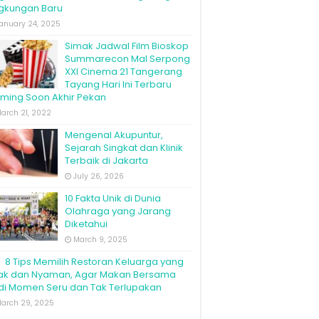
ngkungan Baru
anuary 24, 2025
Simak Jadwal Film Bioskop
Summarecon Mal Serpong
XXI Cinema 21 Tangerang
Tayang Hari Ini Terbaru
ming Soon Akhir Pekan
arch 21, 2022
Mengenal Akupuntur,
Sejarah Singkat dan Klinik
Terbaik di Jakarta
July 26, 2026
10 Fakta Unik di Dunia
Olahraga yang Jarang
Diketahui
March 9, 2025
8 Tips Memilih Restoran Keluarga yang
ak dan Nyaman, Agar Makan Bersama
di Momen Seru dan Tak Terlupakan
arch 29, 2025