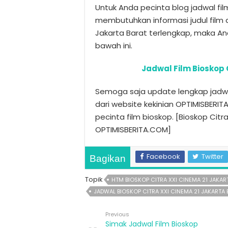
Untuk Anda pecinta blog jadwal fi
membutuhkan informasi judul film d
Jakarta Barat terlengkap, maka A
bawah ini.
Jadwal Film Bioskop 
Semoga saja update lengkap jadwal
dari website kekinian OPTIMISBERI
pecinta film bioskop. [Bioskop Citr
OPTIMISBERITA.COM]
Facebook
Twitter
Bagikan
Topik
HTM BIOSKOP CITRA XXI CINEMA 21 JAKAR
JADWAL BIOSKOP CITRA XXI CINEMA 21 JAKARTA 
Previous
Simak Jadwal Film Bioskop