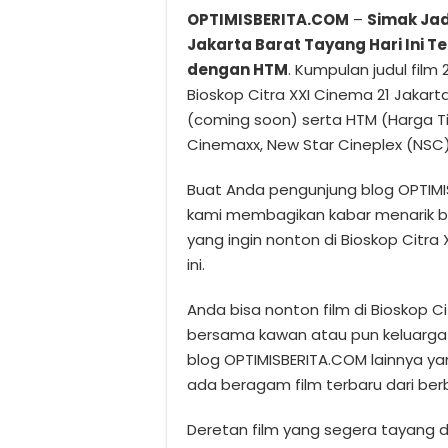
OPTIMISBERITA.COM
–
Simak Jad
Jakarta Barat Tayang Hari Ini 
dengan HTM
. Kumpulan judul film 
Bioskop Citra XXI Cinema 21 Jaka
(coming soon) serta HTM (Harga Tik
Cinemaxx, New Star Cineplex (NSC),
Buat Anda pengunjung blog OPTIMIS
kami membagikan kabar menarik b
yang ingin nonton di Bioskop Citra 
ini.
Anda bisa nonton film di Bioskop Ci
bersama kawan atau pun keluarga 
blog OPTIMISBERITA.COM lainnya ya
ada beragam film terbaru dari ber
Deretan film yang segera tayang di