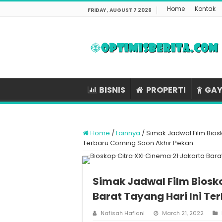
Home
Kontak
FRIDAY , AUGUST 7 2026
BISNIS
PROPERTI
GAY
Home
/
Lainnya
/
Simak Jadwal Film Biosk
Terbaru Coming Soon Akhir Pekan
Simak Jadwal Film Biosko
Barat Tayang Hari Ini T
Nafisah Haflani
March 21, 2022