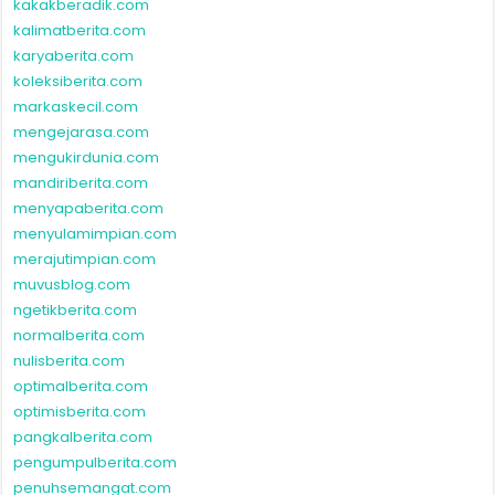
kakakberadik.com
kalimatberita.com
karyaberita.com
koleksiberita.com
markaskecil.com
mengejarasa.com
mengukirdunia.com
mandiriberita.com
menyapaberita.com
menyulamimpian.com
merajutimpian.com
muvusblog.com
ngetikberita.com
normalberita.com
nulisberita.com
optimalberita.com
optimisberita.com
pangkalberita.com
pengumpulberita.com
penuhsemangat.com