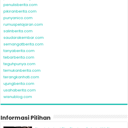
penulisberita.com
pikiranberita.com
punyanico.com
rumuspelajaran.com
salinberita.com
saudarakembar.com
semangatberita.com
tanyaberita.com
tebarberita.com
teguhpunya.com
temukanberita.com
terangkanhati.com
ujungberita.com
usahaberita.com
wisnublog.com
Informasi Pilihan