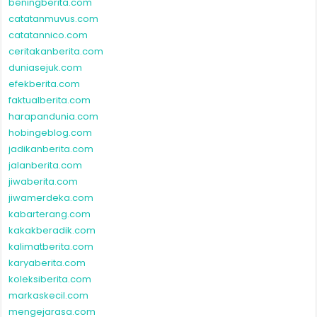
beningberita.com
catatanmuvus.com
catatannico.com
ceritakanberita.com
duniasejuk.com
efekberita.com
faktualberita.com
harapandunia.com
hobingeblog.com
jadikanberita.com
jalanberita.com
jiwaberita.com
jiwamerdeka.com
kabarterang.com
kakakberadik.com
kalimatberita.com
karyaberita.com
koleksiberita.com
markaskecil.com
mengejarasa.com